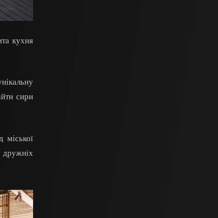
ита кухня
нікальну
айти сири
д міської
 дружніх