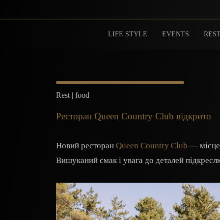
LIFE STYLE
EVENTS
REST
Rest | food
Ресторан Queen Country Club відкрито
Новий ресторан
Queen Country Club
— місце,
Вишуканий смак і увага до деталей підкресл