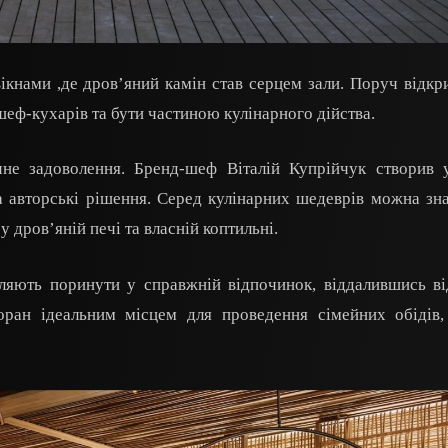
кнами ,де дров’яний камін став серцем зали. Поруч відкр
шеф-кухарів та бути частиною кулінарного дійства.
е задоволення. Бренд-шеф Віталій Купрійчук створив у
та авторські рішення. Серед кулінарних шедеврів можна зн
 дров’яній печі та власній коптильні.
ляють поринути у справжній відпочинок, віддалившись ві
оран ідеальним місцем для проведення сімейних обідів,