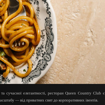
а сучасної елегантності, ресторан Queen Country Club 
масштабу — від приватних свят до корпоративних івентів.