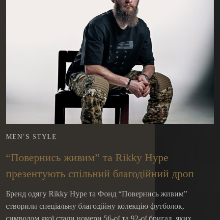
MEN’S STYLE
“Повернись живим” та Rikky Hype
презентують спільний благодійний дроп
Бренд одягу Rikky Hype та Фонд “Повернись живим”
створили спеціальну благодійну колекцію футболок,
символом якої стали номери 56-ої та 92-ої бригад, яких