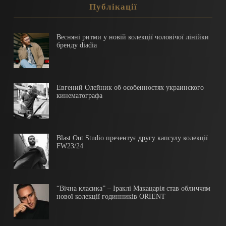
Публікації
Весняні ритми у новій колекції чоловічої лінійки
бренду diadia
Евгений Олейник об особенностях украинского
кинематографа
Blast Out Studio презентує другу капсулу колекції
FW23/24
“Вічна класика” – Іраклі Макацарія став обличчям
нової колекції годинників ORIENT