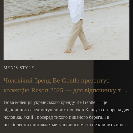
MEN’S STYLE
Чоловічий бренд Be Gentle презентує
колекцію Resort 2025 — для відпочинку та
роботи в теплий сезон
Нова колекція українського бренду Be Gentle — це
відпочинок серед метушливих пошуків.Капсула створена для
чоловіка, який і посеред тихого піщаного берега, і в
нескінченних поглядах метушливого міста не кричить про…