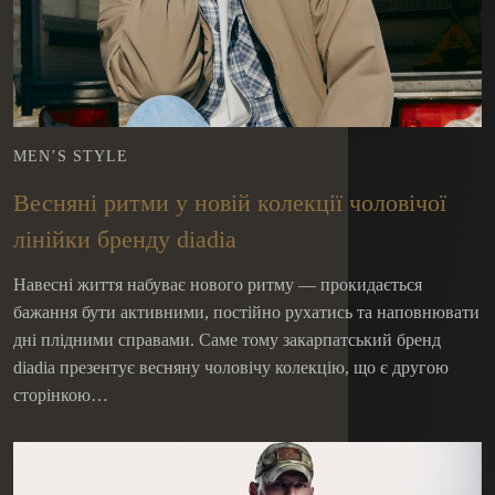
MEN’S STYLE
Весняні ритми у новій колекції чоловічої
лінійки бренду diadia
Навесні життя набуває нового ритму — прокидається
бажання бути активними, постійно рухатись та наповнювати
дні плідними справами. Саме тому закарпатський бренд
diadia презентує весняну чоловічу колекцію, що є другою
сторінкою…