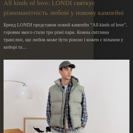
All kinds of love: LONDI святкує
різноманітність любові у новому кампейні
Бренд LONDI представив новий кампейн “All kinds of love”,
героями якого стали три різні пари. Кожна світлина
транслює, що любов може бути різною і кожен є вільним у
виборі та…