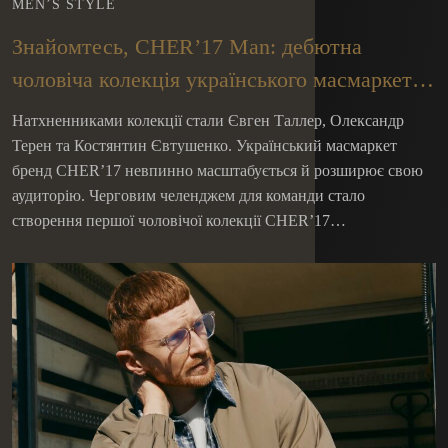
MEN’S STYLE
Знайомтесь, CHER’17 Man: дебютна
чоловіча колекція українського масмаркет
бренду
Натхненниками колекції стали Євген Таллер, Олександр
Терен та Костянтин Євтушенко. Український масмаркет
бренд CHER’17 невпинно масштабується й розширює свою
аудиторію. Черговим челенджем для команди стало
створення першої чоловічої колекції CHER’17…