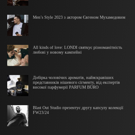
Men’s Style 2023 з актором Євгеном Мухамедовим
All kinds of love: LONDI святкує різноманітність
любові у новому кампейні
Добірка чоловічих ароматів, найяскравіших
представників нішевого сігменту, від експертів
високої парфумерії PARFUM BÜRO
Blast Out Studio презентує другу капсулу колекції
FW23/24