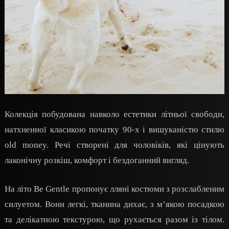
Колекція побудована навколо естетики літньої свободи,
натхненної класикою початку 90-х і вишуканістю стилю
old money. Речі створені для чоловіків, які цінують
лаконічну розкіш, комфорт і бездоганний вигляд.
На літо Be Gentle пропонує лляні костюми з розслабленим
силуетом. Вони легкі, тканина дихає, з м’якою посадкою
та делікатною текстурою, що рухається разом із тілом.