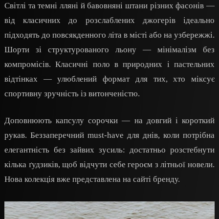
Світлі та темні лляні й бавовняні штани різних фасонів —
від класичних до розслаблених джогерів ідеально
підходять до повсякденного літа в місті або на узбережжі.
Шорти зі структурованого льону — мінімалізм без
компромісів. Класичні поло в природних і пастельних
відтінках — улюблений формат для тих, хто міксує
спортивну зручність із витонченістю.
Доповнюють капсулу сорочки — на довгий і короткий
рукав. Беззаперечний must-have для днів, коли потрібна
елегантність без зайвих зусиль: достатньо розстебнути
кілька ґудзиків, щоб відчути себе героєм з літньої новели.
Нова колекція вже представлена на сайті бренду.