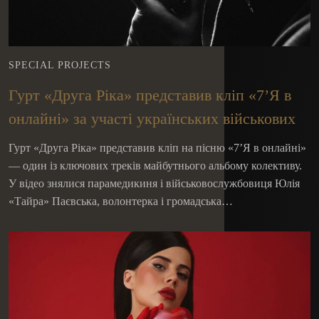
SPECIAL PROJECTS
Гурт «Друга Ріка» представив кліп «7’Я в
онлайні» за участі українських військових
Гурт «Друга Ріка» представив кліп на пісню «7’Я в онлайні»
— один із ключових треків майбутнього альбому колективу.
У відео знялися парамедикиня і військовослужбовиця Юлія
«Тайра» Паєвська, волонтерка і громадська…