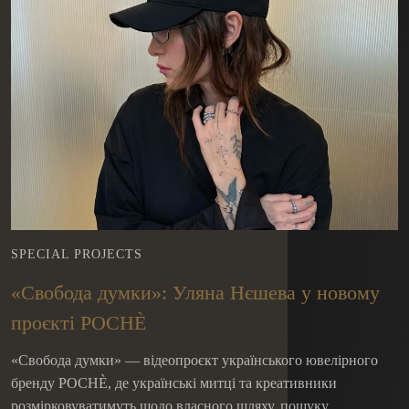
SPECIAL PROJECTS
«Свобода думки»: Уляна Нєшева у новому
проєкті POCHÈ
«Свобода думки» — відеопроєкт українського ювелірного
бренду POCHÈ, де українські митці та креативники
розмірковуватимуть щодо власного шляху, пошуку