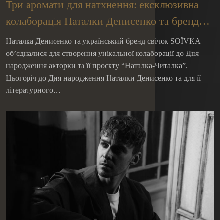
Три аромати для натхнення: ексклюзивна
колаборація Наталки Денисенко та бренду
SOЇVKA
Наталка Денисенко та український бренд свічок SOЇVKA
об’єдналися для створення унікальної колаборації до Дня
народження акторки та її проєкту “Наталка-Читалка”.
Цьогоріч до Дня народження Наталки Денисенко та для її
літературного…