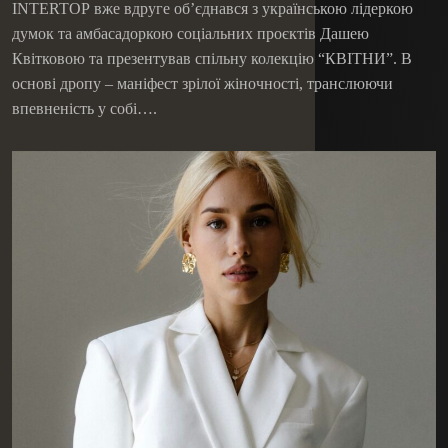
ПРЕЗЕНТУЮТЬ НОВУ КОЛЕКЦІЮ
INTERTOP вже вдруге об’єднався з українською лідеркою
думок та амбасадоркою соціальних проєктів Дашею
Квітковою та презентував спільну колекцію “КВІТНИ”. В
основі дропу – маніфест зрілої жіночності, транслюючи
впевненість у собі….