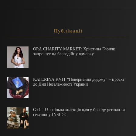
Публікації
ORA CHARITY MARKET: Христина Горняк
запрошує на благодійну ярмарку
KATERINA KVIT “Повернення додому” – проєкт
до Дня Незалежності України
G+I = U: спільна колекція одягу бренду german та
сексшопу INSIDE