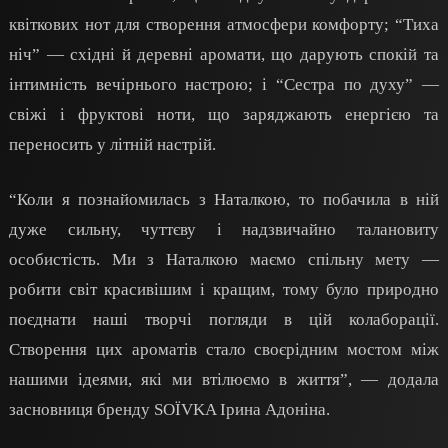
квіткових нот для створення атмосфери комфорту; “Тиха
ніч” — східні й деревні аромати, що дарують спокій та
інтимність вечірнього настрою; і “Сестра по духу” —
свіжі і фруктові ноти, що заряджають енергією та
переносить у літній настрій.
“Коли я познайомилась з Наталкою, то побачила в ній
дуже сильну, чуттєву і надзвичайно талановиту
особистість. Ми з Наталкою маємо спільну мету —
робити світ красивішим і кращим, тому було природно
поєднати наші творчі погляди в цій колаборації.
Створення цих ароматів стало своєрідним мостом між
нашими ідеями, які ми втілюємо в життя”, — додала
засновниця бренду SOЇVKA Ірина Адоніна.