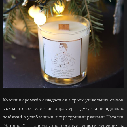
Колекція ароматів складається з трьох унікальних свічок,
кожна з яких має свій характер і дух, які невіддільно
пов’язані з улюбленими літературними рядками Наталки.
“Затишок” — аромат, що поєднує теплоту деревних та