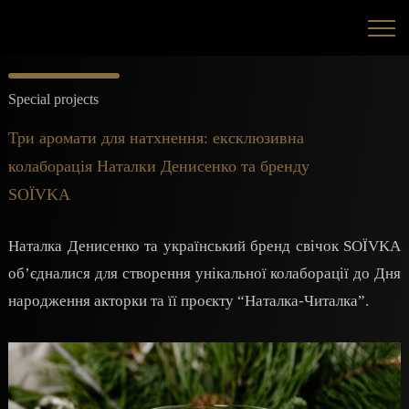
Special projects
Три аромати для натхнення: ексклюзивна
колаборація Наталки Денисенко та бренду
SOЇVKA
Наталка Денисенко та український бренд свічок SOЇVKA
об’єдналися для створення унікальної колаборації до Дня
народження акторки та її проєкту “Наталка-Читалка”.