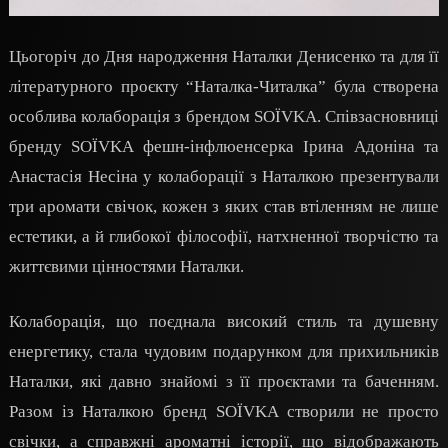
Цьогоріч до Дня народження Наталки Денисенко та для її
літературного проєкту “Наталка-Читалка” була створена
особлива колаборація з брендом SOЇVKA. Співзасновниці
бренду SOЇVKA фешн-інфлюенсерка Ірина Адоніна та
Анастасія Несіна у колаборації з Наталкою презентували
три аромати свічок, кожен з яких став втіленням не лише
естетики, а й глибокої філософії, натхненної творчістю та
життєвими цінностями Наталки.
Колаборація, що поєднала високий стиль та душевну
енергетику, стала чудовим подарунком для прихильників
Наталки, які давно знайомі з її проєктами та баченням.
Разом із Наталкою бренд SOЇVKA створили не просто
свічки, а справжні ароматні історії, що відображають