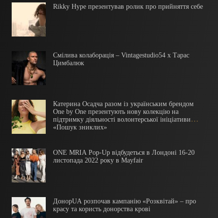
Rikky Hype презентував ролик про прийняття себе
Смілива колаборація – Vintagestudio54 x Тарас
Цимбалюк
Катерина Осадча разом із українським брендом
One by One презентують нову колекцію на
підтримку діяльності волонтерської ініціативи
«Пошук зниклих»
ONE MRIA Pop-Up відбудеться в Лондоні 16-20
листопада 2022 року в Mayfair
ДонорUA розпочав кампанію «Розквітай» – про
красу та користь донорства крові