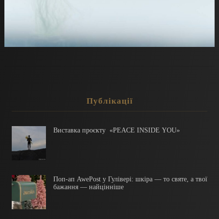
Публікації
Виставка проєкту «PEACE INSIDE YOU»
Поп-ап AwePost у Гулівері: шкіра — то святе, а твої
бажання — найцінніше