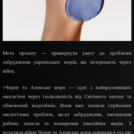
Мета проєкту — привернути увагу до проблеми
забруднення українських морів, які потерпають через
війну.
«Чорне та Азовське моря — одні з найвразливіших
екосистем через ізольованість від Світового океану та
обмежений водообмін. Вони вже зазнали серйозних
екологічних проблем, як-от забруднення, зменшення
рибних запасів та поширення інвазійних видів. З
початком війни Чорне та Азовське моря опинилися під ще