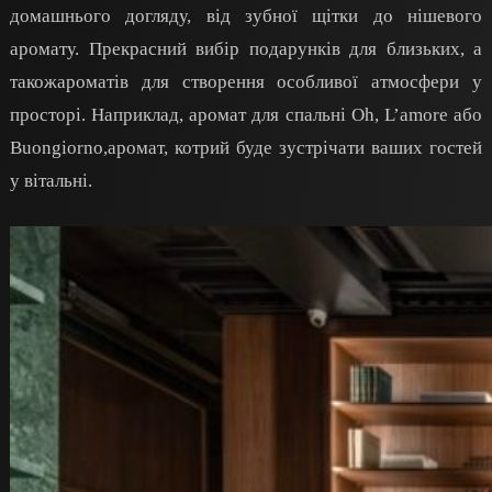
домашнього догляду, від зубної щітки до нішевого
аромату. Прекрасний вибір подарунків для близьких
, а
також
ароматів для створення особливої атмосфери у
просторі. Наприклад
,
аромат для спальні
O
h
,
L’
amore
або
Buongiorno
,
аромат
, котрий
буде зустрічати ваших гостей
у вітальні.