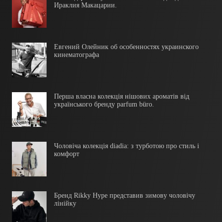
Ираклия Макацарии.
Евгений Олейник об особенностях украинского
кинематографа
Перша власна колекція нішових ароматів від
українського бренду parfum büro.
Чоловіча колекція diadia: з турботою про стиль і
комфорт
Бренд Rikky Hype представив зимову чоловічу
лінійку