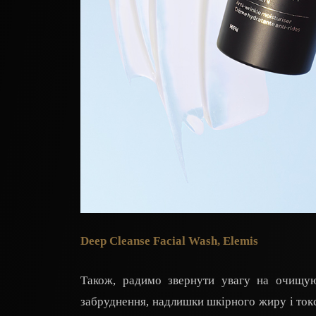
Deep Cleanse Facial Wash, Elemis
Також, радимо звернути увагу на очищую
забруднення, надлишки шкірного жиру і ток