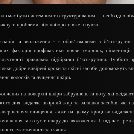
овіків має бути системним та структурованим — необхідно об
никнути проблеми, або побороти вже існуючі.
ізація та зволоження – є обов’язковими в б’юті-рутині
ших факторів профілактики появи зморшок, пігментації 
ідсутності правильно підібраної б’юті-рутини. Турбота 
кільки добре вивірені кроки та якісні засоби допоможуть вп
ння волосків та лущення шкіри.
опчених на поверхні шкіри забруднень та поту, які осідають
гого дня, видаляє шкірний жир та залишки засобів, які н
м завершенням очищення, адже на цьому кроці ви видаляєт
очищення та готуєте шкіру до зволоження. І, під час третьо
ності, еластичності та сяяння.