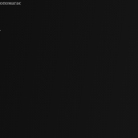
допомагає
.