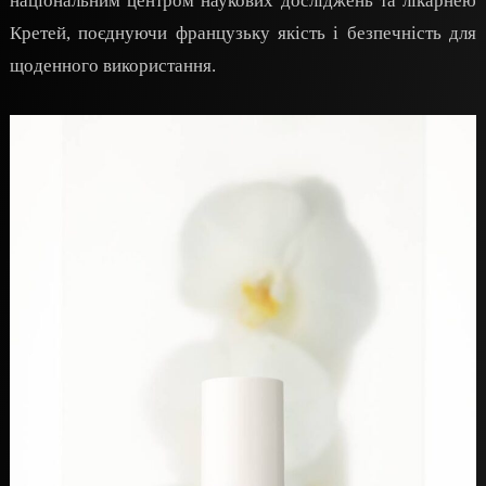
національним центром наукових досліджень та лікарнею
Кретей, поєднуючи французьку якість і безпечність для
щоденного використання.