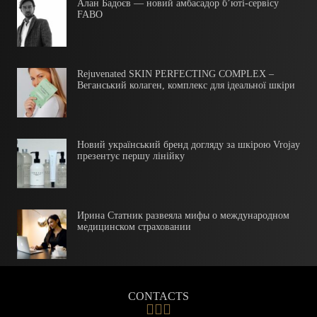
Алан Бадоєв — новий амбасадор б’юті-сервісу
FABO
Rejuvenated SKIN PERFECTING COMPLEX –
Веганський колаген, комплекс для ідеальної шкіри
Новий український бренд догляду за шкірою Vrojay
презентує першу лінійку
Ирина Статник развеяла мифы о международном
медицинском страховании
CONTACTS