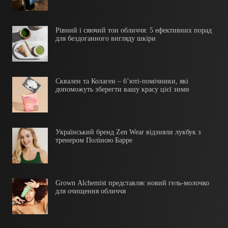
Рівний і сяючий тон обличчя: 5 ефективних порад
для бездоганного вигляду шкіри
Сквален та Колаген – б’юті-помічники, які
допоможуть зберегти вашу красу цієї зими
Український бренд Zen Wear відзняли лукбук з
тренером Поліною Барре
Grown Alchemist представляє новий гель-молочко
для очищення обличчя