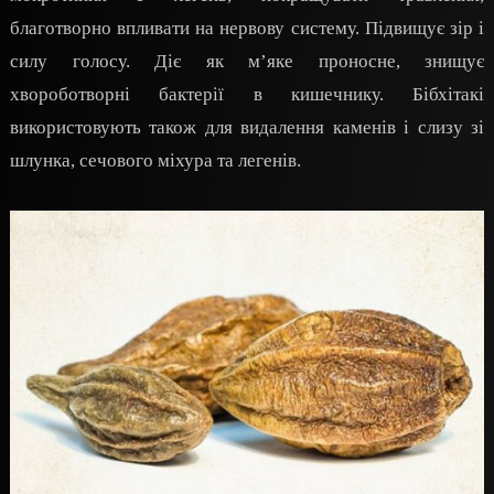
благотворно впливати на нервову систему. Підвищує зір і
силу голосу. Діє як м’яке проносне, знищує
хвороботворні бактерії в кишечнику. Бібхітакі
використовують також для видалення каменів і слизу зі
шлунка, сечового міхура та легенів.