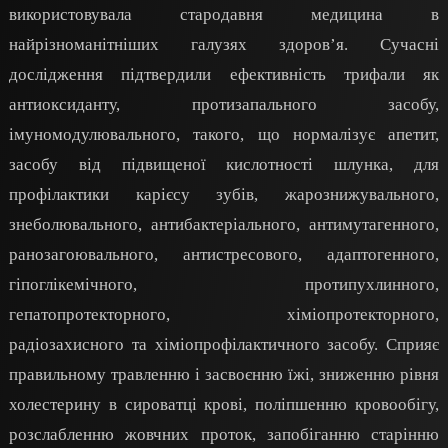
використовувала стародавня медицина в
найрізноманітніших галузях здоров’я. Сучасні
дослідження підтвердили ефективність трифали як
антиоксиданту, протизапального засобу,
імуномодулювального, такого, що нормалізує апетит,
засобу від підвищеної кислотності шлунка, для
профілактики карієсу зубів, жарознижувального,
знеболювального, антибактеріального, антимутагенного,
ранозагоювального, антистресового, адаптогенного,
гіпоглікемічного, протипухлинного,
гепатопротекторного, хіміопротекторного,
радіозахисного та хіміопрофілактичного засобу. Сприяє
правильному травленню і засвоєнню їжі, зниженню рівня
холестерину в сироватці крові, поліпшенню кровообігу,
розслабленню жовчних проток, запобіганню старінню