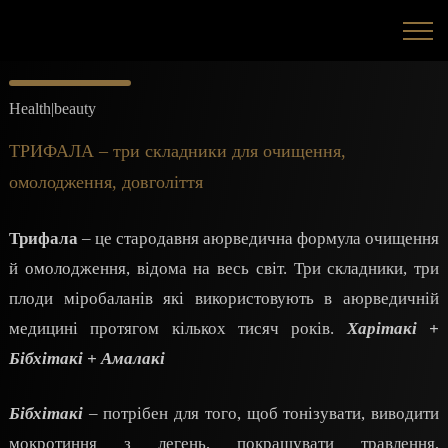
Health|beauty
ТРИФАЛА – три складники для очищення,
омолодження, довголіття
Трифала
– це стародавня аюрведична формула очищення
й омолодження, відома на весь світ. Три складники, три
плоди міробаланів які використовують в аюрведичній
медицині протягом кількох тисяч років.
Харітакі +
Бібхітакі + Амалакі
Бібхітакі
– потрібен для того, щоб тонізувати, виводити
мокротиння з легень, покращувати травлення,