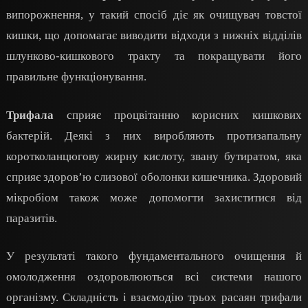
випорожнення, у такий спосіб діє як очищувач товстої
кишки, що допомагає виводити відходи з нижніх відділів
шлунково-кишкового тракту та покращувати його
правильне функціонування.
Трифала
сприяє процвітанню корисних кишкових
бактерій. Деякі з них виробляють протизапальну
коротколанцюгову жирну кислоту, звану бутиратом, яка
сприяє здоров’ю слизової оболонки кишечника. Здоровий
мікробіом також може допомогти захиститися від
паразитів.
У результаті такого фундаментального очищення й
омолодження оздоровлюються всі системи нашого
організму. Складність і взаємодію трьох расаян трифали