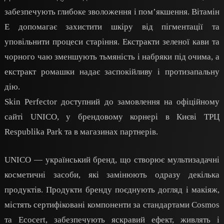
забезпечують глибоке зволоження і пом’якшення. Вітамін
E допомагає захистити шкіру від пігментації та
уповільнити процеси старіння. Екстракти зеленої кави та
чорного чаю зменшують тьмяність і набряки під очима, а
екстракт ромашки надає заспокійливу і протизапальну
дію.
Skin Perfector доступний до замовлення на офіційному
сайті UNICO, у брендовому корнері в Києві ТРЦ
Respublika Park та в магазинах партнерів.
UNICO — український бренд, що створює мультизадачні
косметичні засоби, які замінюють одразу декілька
продуктів. Продукти бренду поєднують догляд і макіяж,
містять сертифіковані компоненти за стандартами Cosmos
та Ecocert, забезпечують яскравий ефект, живлять і