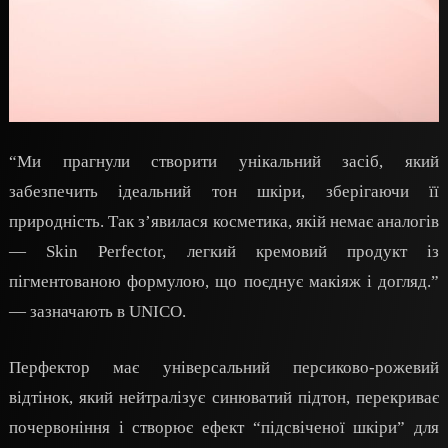
“Ми прагнули створити унікальний засіб, який
забезпечить ідеальний тон шкіри, зберігаючи її
природність. Так з’явилася косметика, якій немає аналогів
— Skin Perfector, легкий кремовий продукт із
пігментованою формулою, що поєднує макіяж і догляд.”
— зазначають в UNICO.
Перфектор має універсальний персиково-рожевий
відтінок, який нейтралізує синюватий підтон, перекриває
почервоніння і створює ефект “підсвіченої шкіри” для