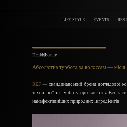
LIFE STYLE
EVENTS
REST
Health|beauty
Абсолютна турбота за волоссям — місія
REF
— скандинавський бренд доглядової кос
технології та турботу про клієнтів. Всі за
найефективніших природних інгредієнтів.