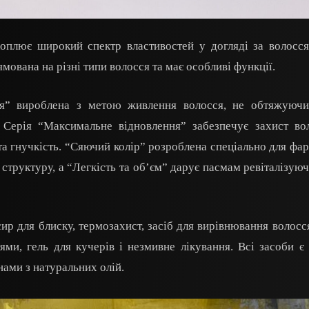
оплює широкий спектр властивостей у догляді за волосс
ямована на різні типи волосся та має особливі функції.
ння” вироблена з метою живлення волосся, не обтяжуючи
 Серія “Максимальне відновлення” забезпечує захист во
 та гнучкість. “Сяючий колір” розроблена спеціально для фа
 структуру, а “Легкість та об’єм” дарує пасмам ревіталізуюч
ир для блиску, термозахист, засіб для вирівнювання волосся
ями, гель для кучерів і незмивне лікування. Всі засоби є
ами з натуральних олій.