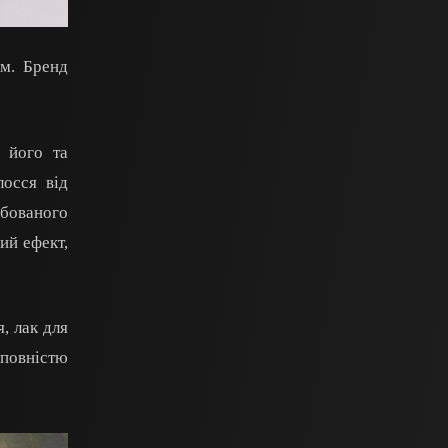
ям. Бренд
 його та
лосся від
рбованого
ий ефект,
, лак для
 повністю