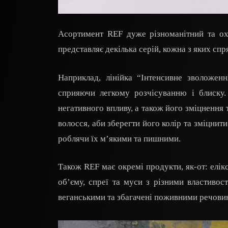
Асортимент REF дуже різноманітний та ох
представляє декілька серій, кожна з яких спр
Наприклад, лінійка “Інтенсивне зволоже
сприяючи легкому розчісуванню і блиску.
негативного впливу, а також його зміцнення
волосся, аби зберегти його колір та зміцнити
роблячи їх м’якими та пишними.
Також REF має окремі продукти, як-от: елікс
об’єму, спреї та муси з різними властивост
веганськими та збагачені поживними речовин