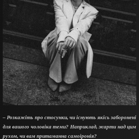
– Розкажіть про стосунки, чи існують якісь заборонені
для вашого чоловіка теми? Наприклад, жарти над цим
рухом, чи вам притаманна самоіронія?