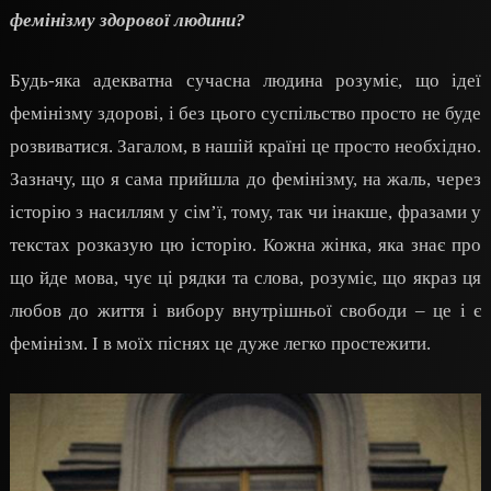
фемінізму здорової людини?
Будь-яка адекватна сучасна людина розуміє, що ідеї
фемінізму здорові, і без цього суспільство просто не буде
розвиватися. Загалом, в нашій країні це просто необхідно.
Зазначу, що я сама прийшла до фемінізму, на жаль, через
історію з насиллям у сім’ї, тому, так чи інакше, фразами у
текстах розказую цю історію. Кожна жінка, яка знає про
що йде мова, чує ці рядки та слова, розуміє, що якраз ця
любов до життя і вибору внутрішньої свободи – це і є
фемінізм. І в моїх піснях це дуже легко простежити.