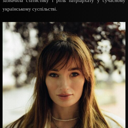
зазначила статистику і роль патріархату у сучасному
українському суспільстві.