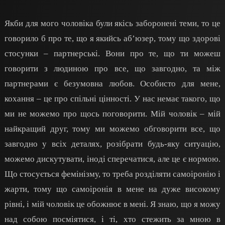
Якби для мого чоловіка були якісь заборонені теми, то це
говорило б про те, що я якийсь аб’юзер, тому що здорові
стосунки – партнерські. Вони про те, що ти можеш
говорити з людиною про все, що завгодно, та між
партнерами є безумовна любов. Особисто для мене,
кохання – це про спільні цінності. У нас немає такого, що
ми не можемо про щось поговорити. Мій чоловік – мій
найкращий друг, тому ми можемо обговорити все, що
завгодно у всіх деталях, розібрати будь-яку ситуацію,
можемо дискутувати, іноді сперечатися, але це є нормою.
Що стосується фемінізму, то треба розділяти самоіронію і
жарти, тому що самоіронія в мене на дуже високому
рівні, і мій чоловік це обожнює в мені. Я знаю, що я можу
над собою посміятися, і ті, хто стежить за мною в