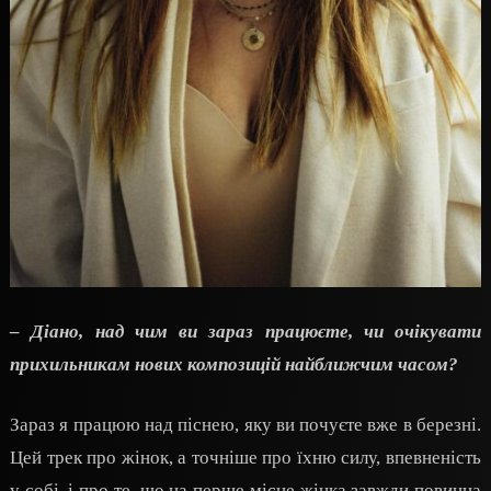
– Діано, над чим ви зараз працюєте, чи очікувати
прихильникам нових композицій найближчим часом?
Зараз я працюю над піснею, яку ви почуєте вже в березні.
Цей трек про жінок, а точніше про їхню силу, впевненість
у собі, і про те, що на перше місце жінка завжди повинна