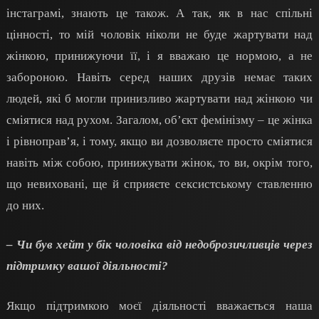
інстаграмі, знають це також. А так, як в нас спільні
цінності, то мій чоловік ніколи не буде жартувати над
жінкою, принижуючи її, і я вважаю це нормою, а не
забороною. Навіть серед наших друзів немає таких
людей, які б могли принизливо жартувати над жінкою чи
сміятися над рухом. Загалом, об’єкт фемінізму – це жінка
і рівноправ’я, і тому, якщо ви дозволяєте просто сміятися
навіть між собою, принижувати жінок, то ви, окрім того,
що невиховані, ще й сприяєте сексистському ставленню
до них.
– Чи був хейт у бік чоловіка від недоброзичливців через
підтримку вашої діяльності?
Якщо підтримкою моєї діяльності вважається наша