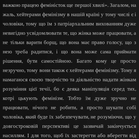
важкою працею феміністок ще першої хвилі». Загалом, на
жаль, хейтерами фемінізму в нашій країні у тому числі є і
чоловіки, тому що їм з патріархальним вихованням дуже
невигідно усвідомлювати те, що жінка може працювати, а
не тільки варити борщ, що вона має право голосу, що з
нею треба радитися, і що вона може сама приймати
рішення, бути самостійною. Багато кому це просто
незручно, тому вони також є хейтерами фемінізму. Тому я
намагаюся своєю творчістю та діяльністю надати жінкам
розуміння цієї течії, бо є деяка маніпуляція серед тих,
котрі цькують фемінізм. Тобто їм дуже зручно не
працювати, нічого не робити, а просто шукати собі
чоловіка, який буде їх забезпечувати, не розуміючи, що у
довгостроковій перспективі це зазвичай закінчується
насиллям. І для того, щоб їх застерегти або вберегти від