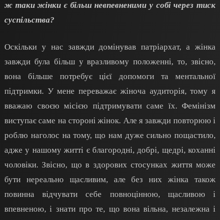
ж таки жінки є більш невпевненими у собі через тиск
суспільства?
Оскільки у нас завжди домінував патріархат, а жінка
завжди була більш у вразливому положенні, то, звісно,
вона більше потребує цієї допомоги та ментальної
підтримки. У мене переважає жіноча аудиторія, тому я
вважаю своєю місією підтримувати саме їх. Фемінізм
виступає саме на стороні жінок. Але я завжди повторюю і
роблю наголос на тому, що нам дуже сильно пощастило,
адже у нашому житті є благородні, добрі, щедрі, коханні
чоловіки. Звісно, що в здорових стосунках життя може
бути нереально щасливим, але без них жінка також
повинна відчувати себе повноцінною, щасливою і
впевненою, і знати про те, що вона вільна, незалежна і