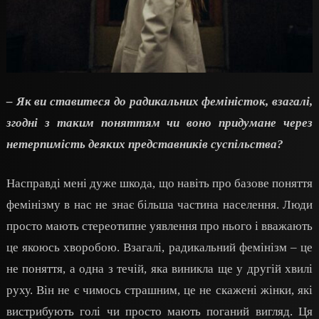
– Як ви ставитеся до радикальних феміністок, взагалі,
згодні з таким поняттям чи воно придумане через
нетерпимість деяких представників суспільства?
Насправді мені дуже шкода, що навіть про базове поняття
фемінізму в нас не знає більша частина населення. Люди
просто мають стереотипне уявлення про нього і вважають
це якоюсь хворобою. Взагалі, радикальний фемінізм – це
не поняття, а одна з течій, яка виникла ще у другій хвилі
руху. Він не є чимось страшним, це не скажені жінки, які
вистрибують голі чи просто мають поганий вигляд. Ця