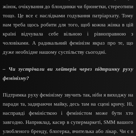
жінок, очікування до блондинки чи брюнетки, стереотипи
тощо. Це все є наслідками годування патріархату. Тому
нам треба щось робити для того, щоб кожна жінка в цій
країні відчувала себе вільною і рівноправною з
чоловіками. А радикальний фемінізм якраз про те, що
дуже необхідне нашому суспільству сьогодні.
– Чи зустрічали ви хейтерів через підтримку руху
фемінізму?
Підтримка руху фемінізму звучить так, ніби я виходжу на
паради та, задираючи майку, десь там на сцені кричу. Ні,
насправді феміністкою і феміністом може бути хто
завгодно. Наприклад, касир в супермаркеті, SMM вашого
улюбленого бренду, блогерка, вчителька або лікар. Чи є в