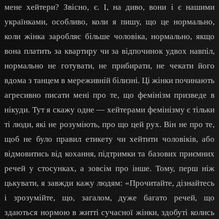
мене хейтери? Звісно, є. І, на диво, вони і є нашими
українками, особливо, коли я пишу, що це нормально,
коли жінка заробляє більше чоловіка, нормально, якщо
вона платить за квартиру чи за відпочинок удвох навпіл,
нормально не готувати, не прибирати, не чекати його
вдома з танцем в мереживній білизні. Ці жінки починають
агресивно писати мені про те, що фемінізм призведе в
нікуди. Тут я скажу одне — хейтерами фемінізму є тільки
ті люди, які не розуміють, про що цей рух. Він не про те,
щоб не було правил етикету чи хейтити чоловіків, або
відмовитись від кохання, підтримки та базових приємних
речей у стосунках, а зовсім про інше. Тому, перш ніж
цькувати, я завжди кажу людям: «Прочитайте, дізнайтесь
і зрозумійте, що, загалом, дуже багато речей, що
здаються нормою в житті сучасної жінки, здобуті колись