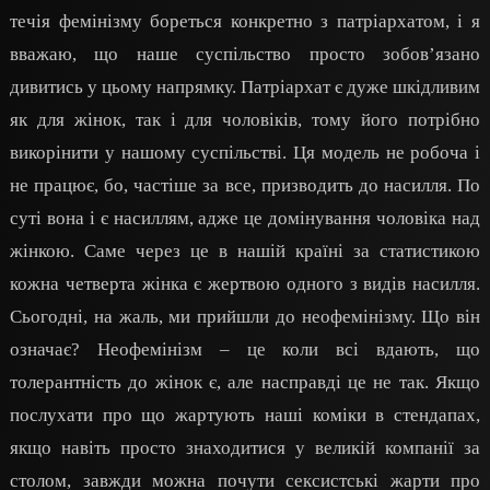
течія фемінізму бореться конкретно з патріархатом, і я
вважаю, що наше суспільство просто зобов’язано
дивитись у цьому напрямку. Патріархат є дуже шкідливим
як для жінок, так і для чоловіків, тому його потрібно
викорінити у нашому суспільстві. Ця модель не робоча і
не працює, бо, частіше за все, призводить до насилля. По
суті вона і є насиллям, адже це домінування чоловіка над
жінкою. Саме через це в нашій країні за статистикою
кожна четверта жінка є жертвою одного з видів насилля.
Сьогодні, на жаль, ми прийшли до неофемінізму. Що він
означає? Неофемінізм – це коли всі вдають, що
толерантність до жінок є, але насправді це не так. Якщо
послухати про що жартують наші коміки в стендапах,
якщо навіть просто знаходитися у великій компанії за
столом, завжди можна почути сексистські жарти про