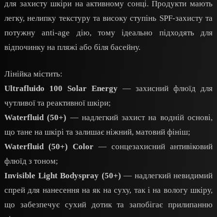
для захисту шкіри на активному сонці. Продукти мають
легку, нелипку текстуру та високу ступінь SPF-захисту та
потужну anti-age дію, тому ідеально підходять для
відпочинку на пляжі або біля басейну.
Лінійка містить:
Ultrafluido 100 Solar Energy
— захисний флюїд для
чутливої та реактивної шкіри;
Waterfluid (50+)
— надлегкий захист на водній основі,
що тане на шкірі та залишає ніжний, матовий фініш;
Waterfluid (50+) Color
— сонцезахисний антивіковий
флюїд з тоном;
Invisible Light Bodyspray (50+)
— надлегкий невидимий
спрей для нанесення на як на суху, так і на вологу шкіру,
що забезпечує сухий дотик та запобігає прилипанню