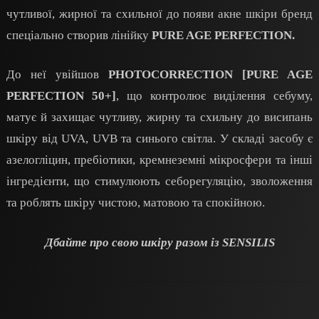
чутливої, жирної та схильної до появи акне шкіри бренд
спеціально створив лінійку
PURE AGE PERFECTION.
До неї увійшов
PHOTOCORRECTION [PURE AGE
PERFECTION 50+]
, що контролює виділення себуму,
матує й захищає чутливу, жирну та схильну до висипань
шкіру від UVA, UVB та синього світла. У складі засобу є
азелогліцин, пребіотики, кремнеземні мікросфери та інші
інгредієнти, що стимулюють себорегуляцію, зволоження
та роблять шкіру чистою, матовою та спокійною.
Дбайте про свою шкіру разом із SENSILIS