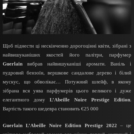
Щоб піднести ці нескінченно дорогоцінні квіти, зібрані з
найвишуканіших якостей його палітри, парфумер
Guerlain
вибрав найвишуканіші аромати. Ваніль і
пудровий бензоїн, вершкове сандалове дерево і білий
мускус, що обволікає… Потужний шлейф, в якому
зібрана вся уява парфумерів цього великого і дуже
елегантного дому
L’Abeille Noire Prestige Edition
.
Вартість такого шедевра становить €25 000
Guerlain L’Abeille Noire Edition Prestige 2022
– це