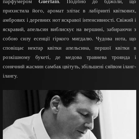
парфумером
Guerlain
. Подібно до бджоли, що
прихистила його, аромат злітає в лабіринті квіткових,
амбрових і деревних нот яскравої інтенсивності. Свіжий і
яскравий, апельсин виблискує на вершині, забираючи з
собою силу есенції гіркого мигдалю. Чудова нота, що
сповіщає нектар квітки апельсина, першої квітки в
розкішному букеті, де медова травнева троянда і
сонячний жасмин самбак цвітуть, збільшені сяйвом іланг-
ілангу.