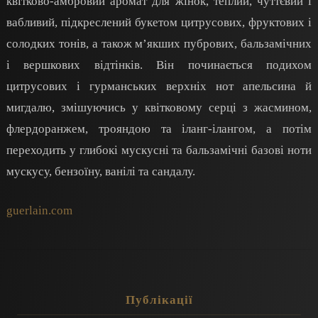
квітково-амбровий аромат для жінок, теплий, чуттєвий і
вабливий, підкреслений букетом цитрусових, фруктових і
солодких тонів, а також м’якших пубрових, бальзамічних
і вершкових відтінків. Він починається подихом
цитрусових і гурманських верхніх нот апельсина й
мигдалю, змішуючись у квітковому серці з жасмином,
флердоранжем, трояндою та іланг-ілангом, а потім
переходить у глибокі мускусні та бальзамічні базові ноти
мускусу, бензоїну, ванілі та сандалу.
guerlain.com
Публікації