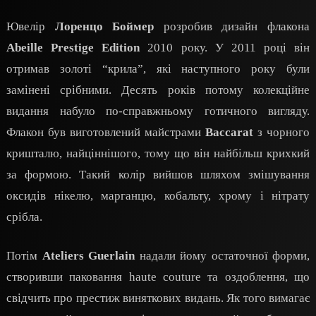
Ювелір
Лоренцо Боймер
розробив дизайн флакона
Abeille Prestige Edition
2010 року. У 2011 році він
отримав золоті “крила”, які наступного року були
замінені срібними. Десять років потому колекційне
видання набуло по-справжньому готичного вигляду.
Флакон був виготовлений майстрами
Baccarat
з чорного
кришталю, найціннішого, тому що він найбільш крихкий
за формою. Такий колір вийшов шляхом змішування
оксидів нікелю, марганцю, кобальту, хрому і нітрату
срібла.
Потім
Ateliers Guerlain
надали йому остаточної форми,
створивши паковання haute couture та оздоблення, що
свідчить про престиж виняткових видань. Як того вимагає