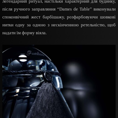
легендарний ритуал, настільки характерний для будинку,
після ручного заправляння “Dames de Table” виконували
споконвічний жест барбішажу, розфарбовуючи шовкові
нитки одну за одною з нескінченною ретельністю, щоб
надати їм форму віяла.