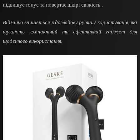
підвищує тонус та повертає шкірі свіжість..
Відмінно впишеться в доглядову рутину користувачів, які
шукають компактний та ефективний гаджет для
щоденного використання.