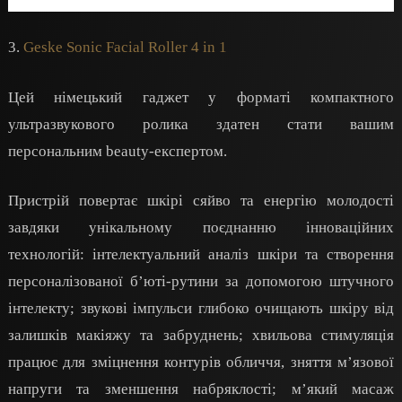
3.
Geske Sonic Facial Roller 4 in 1
Цей німецький гаджет у форматі компактного
ультразвукового ролика здатен стати вашим
персональним beauty-експертом.
Пристрій повертає шкірі сяйво та енергію молодості
завдяки унікальному поєднанню інноваційних
технологій: інтелектуальний аналіз шкіри та створення
персоналізованої б’юті-рутини за допомогою штучного
інтелекту; звукові імпульси глибоко очищають шкіру від
залишків макіяжу та забруднень; хвильова стимуляція
працює для зміцнення контурів обличчя, зняття м’язової
напруги та зменшення набряклості; м’який масаж