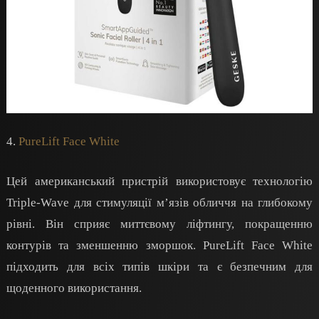
4.
PureLift Face White
Цей американський пристрій використовує технологію
Triple-Wave для стимуляції м’язів обличчя на глибокому
рівні. Він сприяє миттєвому ліфтингу, покращенню
контурів та зменшенню зморшок. PureLift Face White
підходить для всіх типів шкіри та є безпечним для
щоденного використання.