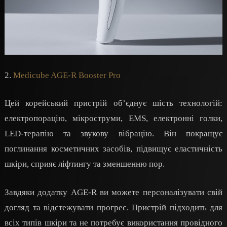
2.
Medicube AGE-R Booster Pro
Цей корейський пристрій об’єднує шість технологій:
електропорацію, мікроструми, EMS, електронні голки,
LED-терапію та звукову вібрацію. Він покращує
поглинання косметичних засобів, підвищує еластичність
шкіри, сприяє ліфтингу та зменшенню пор.
Завдяки додатку AGE-R ви можете персоналізувати свій
догляд та відстежувати прогрес. Пристрій підходить для
всіх типів шкіри та не потребує використання провідного