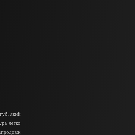
губ, який
ура легко
 впродовж