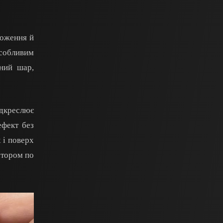
ложення й
собливим
ний шар,
ідкреслює
ефект без
 і поверх
атором по