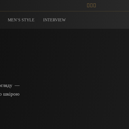
MEN’S STYLE
INTERVIEW
догляду —
ою шкірою