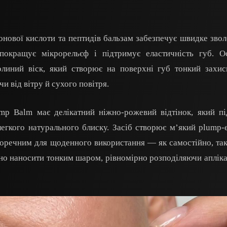
онової кислоти та пептидів бальзам забезпечує швидке зво
 покращує мікрорельєф і підтримує еластичність губ. О
линий віск, який створює на поверхні губ тонкий захис
 від вітру й сухого повітря.
mp Balm має делікатний ніжно-рожевий відтінок, який п
легкого натурального блиску. Засіб створює м’який plump-
оречним для щоденного використання — як самостійно, так
ано наносити тонким шаром, рівномірно розподіляючи аплік