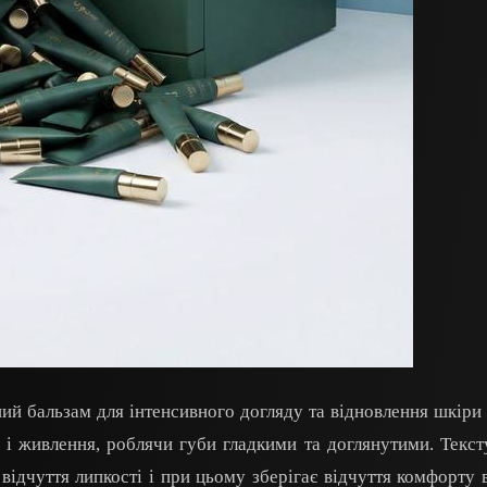
й бальзам для інтенсивного догляду та відновлення шкіри 
 і живлення, роблячи губи гладкими та доглянутими. Текст
 відчуття липкості і при цьому зберігає відчуття комфорту