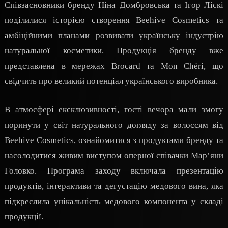
Співзасновники бренду Ніна Домбровська та Ігор Ліскі
поділилися історією створення Beehive Cosmetics та
амбіційними планами розвивати українську індустрію
натуральної косметики. Продукція бренду вже
представлена в мережах Brocard та Mon Chéri, що
свідчить про великий потенціал українського виробника.
В атмосфері ексклюзивності, гості вечора мали змогу
поринути у світ натурального догляду за волоссям від
Beehive Cosmetics, ознайомитися з продуктами бренду та
насолодитися живим виступом оперної співачки Мар’яни
Головко. Програма заходу включала презентацію
продуктів, інтерактиви та дегустацію медового вина, яка
підкреслила унікальність медового компонента у складі
продукції.