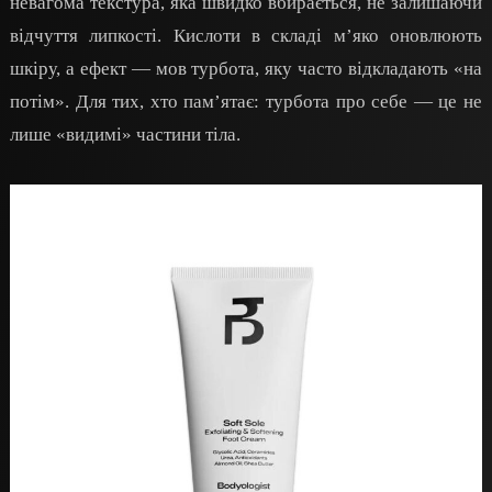
невагома текстура, яка швидко вбирається, не залишаючи
відчуття липкості. Кислоти в складі м’яко оновлюють
шкіру, а ефект — мов турбота, яку часто відкладають «на
потім». Для тих, хто пам’ятає: турбота про себе — це не
лише «видимі» частини тіла.