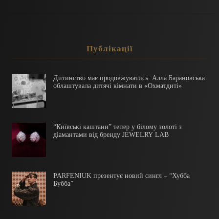
Публікації
Дитинство має продовжуватись: Алла Барановська
облаштувала дитячі кімнати в «Охматдиті»
“Київські каштани” тепер у білому золоті з
діамантами від бренду JEWELRY LAB
PARFENIUK презентує новий сингл – “Хубба
Бубба”