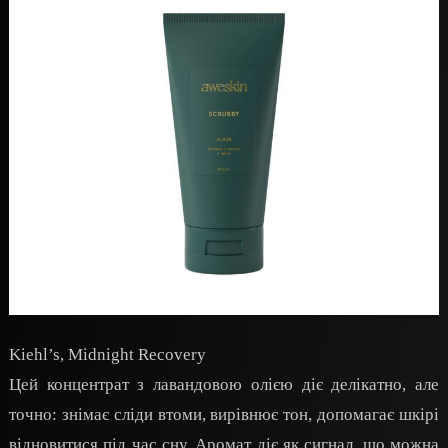
Kiehl’s, Midnight Recovery
Цей концентрат з лавандовою олією діє делікатно, але
точно: знімає сліди втоми, вирівнює тон, допомагає шкірі
відновитися під час сну. Аромат діє як сигнал, що можна