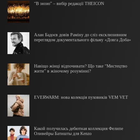
“В зюзю” – вибір редакції THEICON
Алан Бадоєв довів Раміну до сліз ексклюзивним
переглядом документального фільму «Довга Доба»
Навіщо жінці відпочивати? Що таке “Мистецтво
жити” в жіночому розумінні?
EVERWARM: нова колекція пуховиків VEM VET
Какой получилась дебютная коллекция Фелипе
Оливейры Батишты для Kenzo