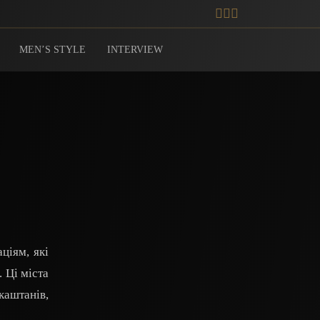
MEN’S STYLE
INTERVIEW
ціям, які
 Ці міста
каштанів,