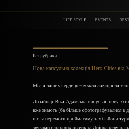
LIFE STYLE
EVENTS
REST
Без рубрики
Нова капсульна колекція Hero Cities від
Міста наших сердець – кожна локація на мап
Дизайнер Віка Адамська випускає нову хітов
вже знають (ба більше сфотографувалися в д
після перемоги прийматимуть мільйони турис
звуками народних пісень та Дніпра ревучого