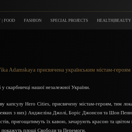
 | FOOD
FASHION
SPECIAL PROJECTS
HEALTH|BEAUTY
 Vika Adamskaya присвячена українським містам-героям
і у скарбничці нашої незалежної України.
у капсулу Hero Cities, присвячену містам-героям, тим лока
еяких з них) Анджеліна Джолі, Боріс Джонсон та Шон Пенн.
тів, пригощатимуть їх кавою, зачарують красою та цвітом 
, покажуть площі Свободи та Перемоги.