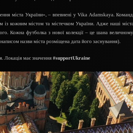
ення міста України», – впевнені у Vika Adamskaya. Команд
м із кожним містом та містечком України. Адже наші міст
ого. Кожна футболка з нової колекції – це шана величному
м написом назви міста розміщена дата його заснування).
я. Локація має значення
#supportUkraine