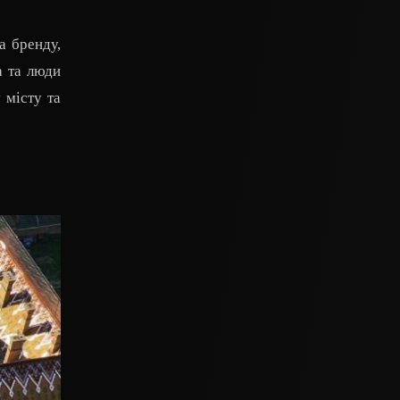
а бренду,
а та люди
 місту та