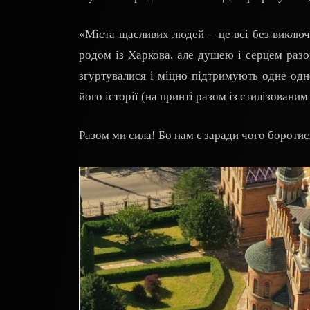
«Міста щасливих людей – це всі без виключ
родом із Харкова, але душею і серцем разо
згуртувалися і міцно підтримують одне одн
його історії (на принті разом із стилізовани
Разом ми сила! Бо нам є заради чого боротис