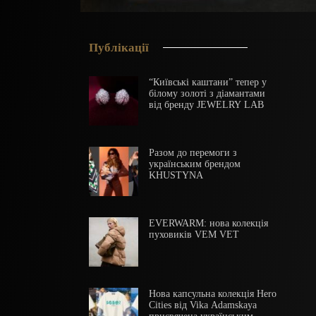
Публікації
“Київські каштани” тепер у
білому золоті з діамантами
від бренду JEWELRY LAB
Разом до перемоги з
українським брендом
KHUSTYNA
EVERWARM: нова колекція
пуховиків VEM VET
Нова капсульна колекція Hero
Cities від Vika Adamskaya