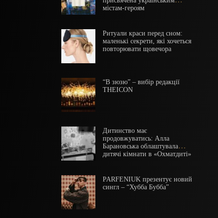
присвячена українським
містам-героям
Ритуали краси перед сном:
маленькі секрети, які хочеться
повторювати щовечора
“В зюзю” – вибір редакції
THEICON
Дитинство має
продовжуватись: Алла
Барановська облаштувала
дитячі кімнати в «Охматдиті»
PARFENIUK презентує новий
сингл – “Хубба Бубба”