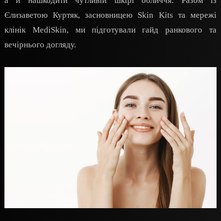
а й нашкодити чутливій шкірі обличчя. Разом із
Єлизаветою Куртяк, засновницею Skin Kits та мережі
клінік MediSkin, ми підготували гайд ранкового та
вечірнього догляду.