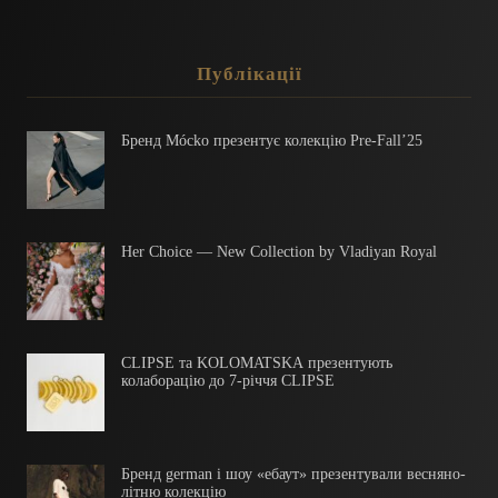
Публікації
Бренд Mócko презентує колекцію Pre-Fall’25
Her Choice — New Collection by Vladiyan Royal
CLIPSE та KOLOMATSKA презентують
колаборацію до 7-річчя CLIPSE
Бренд german і шоу «ебаут» презентували весняно-
літню колекцію