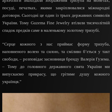
археологи знаходили зображення тризуба на монетах,
посуді, печатках, якими закріплювалися міжнародні
договори. Сьогодні це один із трьох державних символів
України. Тому Guzema Fine Jewelry втілили тисячолітній
спадок предків саме в маленькому золотому тризубі.
“Серце кожного з нас приймає форму тризуба,
наповненого волею та силою, та сміливо бʼється у такт
свободи, – розповідає засновниця бренду Валерія Гузема.
– Тому до головного державного свята України ми
випускаємо прикрасу, що грітиме душу кожного
українця.”