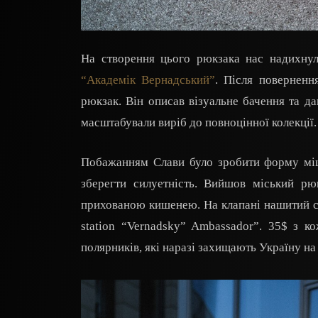
На створення цього рюкзака нас надихну
“Академік Вернадський”
. Після поверненн
рюкзак. Він описав візуальне бачення та д
масштабували виріб до повноцінної колекції.
Побажанням Слави було зробити форму міш
зберегти силуетність. Вийшов міський рю
прихованою кишенею. На клапані нашитий с
station “Vernadsky” Ambassador”. 35$ з 
полярників, які наразі захищають Україну на