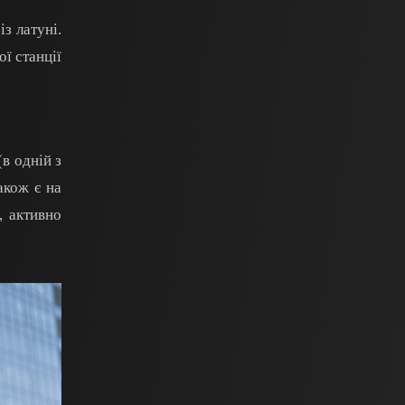
з латуні.
ї станції
в одній з
акож є на
, активно