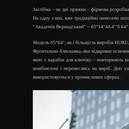
Застібка – це дві пряжки – фірмова розробк
На одну з них, вже традиційно нанесено лого
“Академік Вернадський” – 65°14’44.4’’S 64°
Модель 65°64°, як і більшість виробів HURU,
Фронтальна блискавка, яка відкриває основне
яких є карабін для ключів) – повторюють к
комбінезоні і перенеслись на виріб. Дно ущ
використовується у промислових сферах.