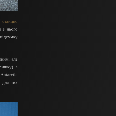
у станцію
и з нього
 підсумку
тним, але
ришку) з
Antarctic
й для тих