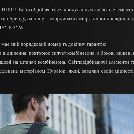
а HURU. Вони обробляються анодуванням і мають елементи і
тип бренду, на іншу – координати антарктичної дослідницько
15’28.2’’W.
 має свій порядковий номер та довічну гарантію.
 відділення, повторює силует комбінезона, а бокові кишені (
ишені на штанах комбінезона. Світловідбиваючі елементи т
ільнене матеріалом Hypalon, який, завдяки своїй міцності