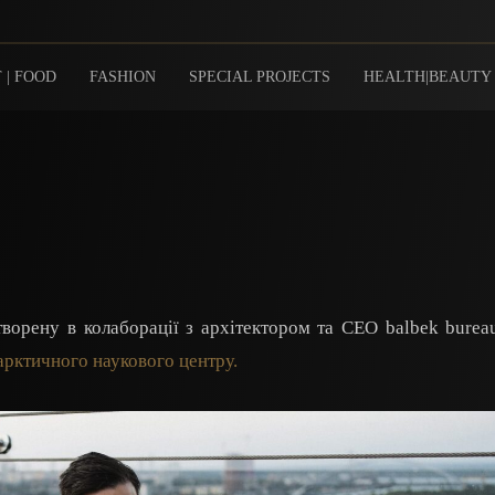
 | FOOD
FASHION
SPECIAL PROJECTS
HEALTH|BEAUTY
творену в колаборації з архітектором та СЕО balbek bure
арктичного наукового центру.