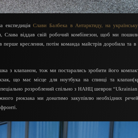
ла експедиція
Слави Балбека в Антарктиду, на українськ
я, Слава віддав свій робочий комбінезон, щоб ми пошил
ав перше креслення, потім команда майстрів доробила та в
ка з клапаном, тож ми постарались зробити його компак
кзак, що має місце для ноутбука на спинці та клапан(к
пеціально розроблений спільно з НАНЦ шеврон “Ukrainian 
кожного рюкзака ми донатимо закупівлю необхідних рече
 фронті.