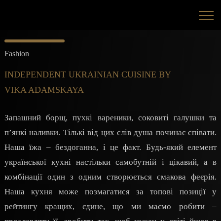
Fashion
INDEPENDENT UKRAINIAN CUISINE BY
VIKA ADAMSKAYA
Запашний борщ, пухкі вареники, соковиті галушки та
п’янкі наливки. Тількі від цих слів душа починає співати.
Наша їжа – бездоганна, і це факт. Будь-який елемент
української кухні настільки самобутній і цікавий, а в
комбінації один з одним створюється смакова феєрія.
Наша кухня може позмагатися за топові позиції у
рейтингу кращих, єдине, що ми маємо робити –