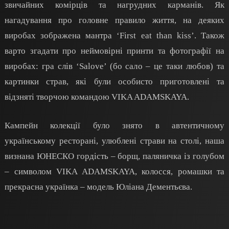
звичайних комірців та нагрудних карманів. Як
нагадування про головне правило життя, на деяких
виробах зображена мантра ‘First eat than kiss’. Також
варто згадати про неймовірні принти та фотографії на
виробах: гра слів ‘Salove’ (бо сало – це таки любов) та
картинки страв, які були особисто приготовлені та
відзняті творчою командою VIKA ADAMSKAYA.
Кампейн колекції було знято в автентичному
українському ресторані, улюблені страви на столі, наша
визнана ЮНЕСКО гордість – борщ, паляничка із голубом
– символом VIKA ADAMSKAYA, колосся, ромашки та
прекрасна українка – модель Юліана Дементьєва.