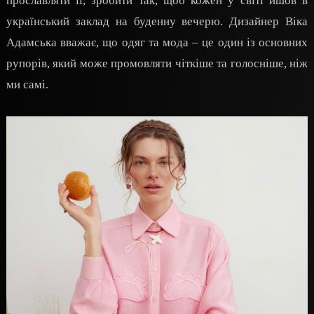
прославляти її, зробити так, щоб кожен у світі йшов в
український заклад на буденну вечерю. Дизайнер Віка
Адамська вважає, що одяг та мода – це один із основних
рупорів, який може промовляти чіткіше та голосніше, ніж
ми самі.