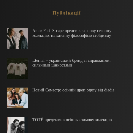
Публікації
Amor Fati: S-cape представляє нову сезонну
колекцію, натхненну філософією стоїцизму
Eternal – український бренд зі справжніми,
сильними цінностями
Новий Семестр: осінній дроп одягу від diadia
TOTÉ представив осінньо-зимову колекцію