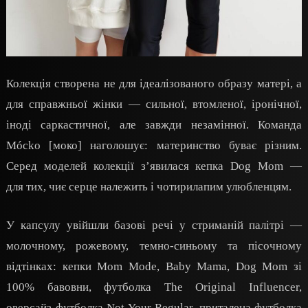
Колекція створена не для ідеалізованого образу матері, а
для справжньої жінки — сильної, втомленої, іронічної,
іноді саркастичної, але завжди незамінної. Команда
Mócko [моко] наголошує: материнство буває різним.
Серед моделей колекції з’явилася кепка Dog Mom —
для тих, чиє серце належить і чотирилапим улюбленцям.
У капсулу увійшли базові речі у стриманій палітрі —
молочному, рожевому, темно-синьому та пісочному
відтінках: кепки Mom Mode, Baby Mama, Dog Mom зі
100% бавовни, футболка The Original Influencer,
оверсайз-футболка Not Your Regular, приталена футболка