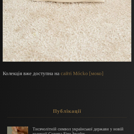
Колекція вже доступна на
сайті Mócko [моко]
Публікації
Тисячолітній символ української держави у новій
колекції Guzema Fine Jewelry