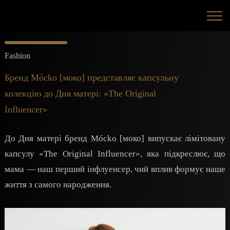
Fashion
Бренд Mócko [моко] представляє капсульну
колекцію до Дня матері: «The Original
Influencer»
До Дня матері бренд Mócko [моко] випускає лімітовану
капсулу «The Original Influencer», яка підкреслює, що
мама — наш перший інфлуенсер, чий вплив формує наше
життя з самого народження.