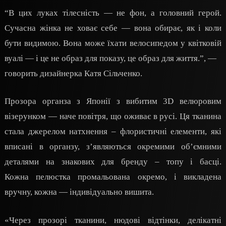
“В цих луках тілесність — не фон, а головний герой.
Сучасна жінка не ховає себе — вона обирає, як і коли
бути видимою. Вона може їхати велосипедом у квітковій
вуалі — і це не образ для показу, це образ для життя.”, —
говорить дизайнерка Катя Сільченко.
Прозора органза з Японії з вибитим 3D велюровим
візерунком — наче повітря, що оживає в русі. Ця тканина
стала джерелом натхнення – флористичні елементи, які
вписані в органзу, з’являються окремими об’ємними
деталями на знакових для бренду – топу і басці.
Кожна пелюстка промальована окремо, і викладена
вручну, кожна — індивідуально вишита.
«Через прозорі тканини, нюдові відтінки, делікатні