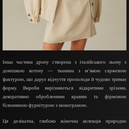
Інша частина дропу створена з італійського льону з
домішкою котону — тканина з м’якою саржевою
фактурою, що дарує відчуття прохолоди й чудово тримає
форму. Вироби вирізняються відкритими зрізами,
декоративно обробленими краями та фірмовою
білизняною фурнітурою з монограмою.
Ця делікатна, глибоко жіночна колекція природно