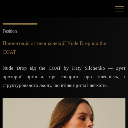
Fashion
Презентація літньої колекції Nude Drop від the
COAT
Nude Drop від the COAT by Katy Silchenko — дует
прозорої органзи, що говорить про тілесність, і
структурованого льону, що втілює ритм і легкість.