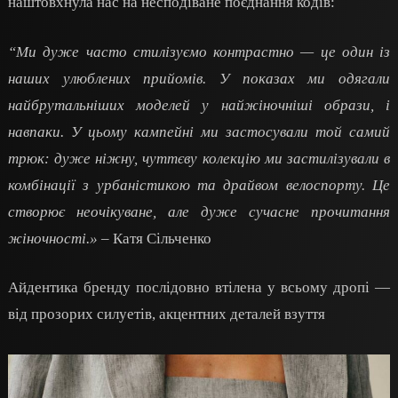
наштовхнула нас на несподіване поєднання кодів:
“Ми дуже часто стилізуємо контрастно — це один із
наших улюблених прийомів. У показах ми одягали
найбрутальніших моделей у найжіночніші образи, і
навпаки. У цьому кампейні ми застосували той самий
трюк: дуже ніжну, чуттєву колекцію ми застилізували в
комбінації з урбаністикою та драйвом велоспорту. Це
створює неочікуване, але дуже сучасне прочитання
жіночності.»
– Катя Сільченко
Айдентика бренду послідовно втілена у всьому дропі —
від прозорих силуетів, акцентних деталей взуття