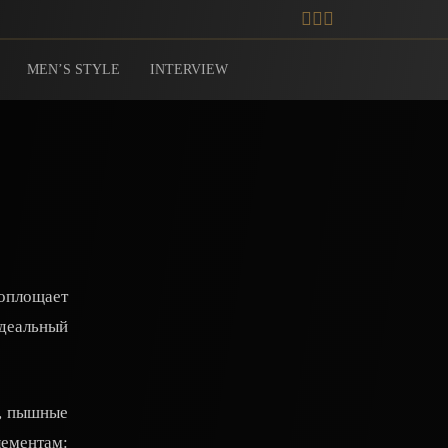
MEN’S STYLE
INTERVIEW
воплощает
идеальный
а, пышные
ементам: