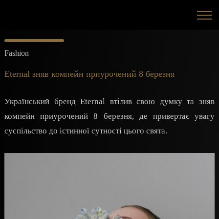
Fashion
Eternal зняв компейн приурочений 8 березня
Український бренд Eternal втілив свою думку та зняв
компейн приурочений 8 березня, де привертає увагу
суспільство до істинної сутності цього свята.