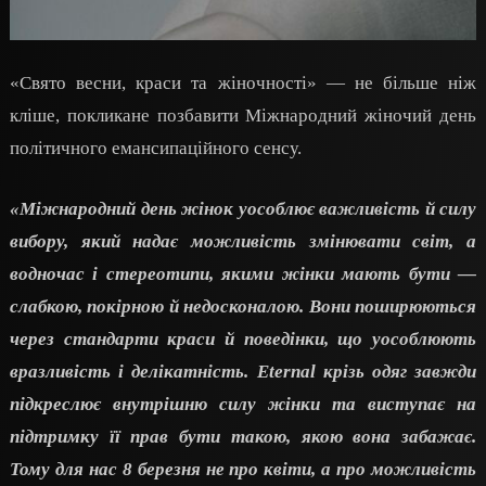
«Свято весни, краси та жіночності» — не більше ніж
кліше, покликане позбавити Міжнародний жіночий день
політичного емансипаційного сенсу.
«Міжнародний день жінок уособлює важливість й силу
вибору, який надає можливість змінювати світ, а
водночас і стереотипи, якими жінки мають бути —
слабкою, покірною й недосконалою. Вони поширюються
через стандарти краси й поведінки, що уособлюють
вразливість і делікатність. Eternal крізь одяг завжди
підкреслює внутрішню силу жінки та виступає на
підтримку її прав бути такою, якою вона забажає.
Тому для нас 8 березня не про квіти, а про можливість