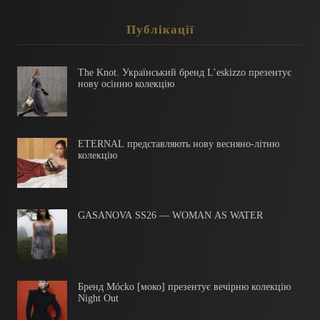
Публікації
The Knot. Український бренд L’eskizzo презентує
нову осінню колекцію
ETERNAL представляють нову весняно-літню
колекцію
GASANOVA SS26 — WOMAN AS WATER
Бренд Mócko [моко] презентує вечірню колекцію
Night Out