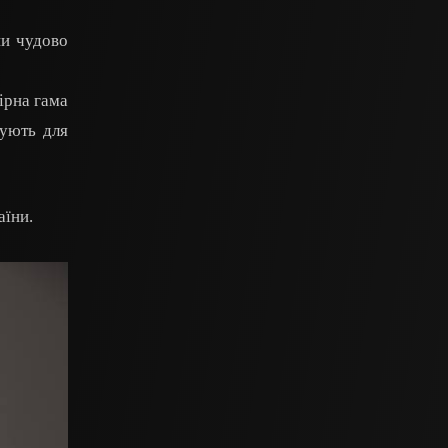
ни чудово
лірна гама
сують для
аїни.