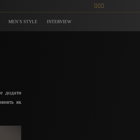
MEN’S STYLE
INTERVIEW
не додати
овнять як