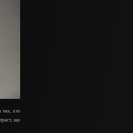
 тих, хто
траст, що