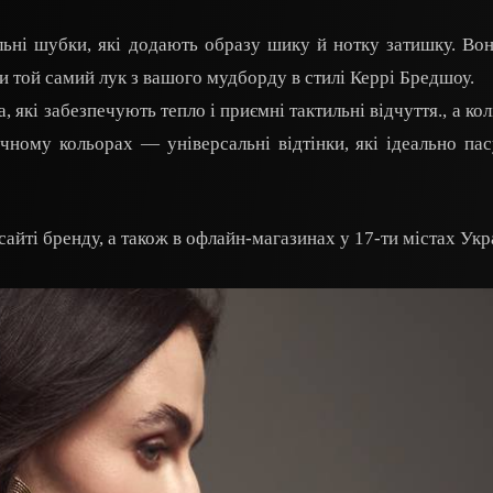
ьні шубки, які додають образу шику й нотку затишку. Во
 той самий лук з вашого мудборду в стилі Керрі Бредшоу.
, які забезпечують тепло і приємні тактильні відчуття., а ко
чному кольорах — універсальні відтінки, які ідеально па
йті бренду, а також в офлайн-магазинах у 17-ти містах Укр