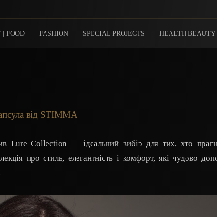
 | FOOD
FASHION
SPECIAL PROJECTS
HEALTH|BEAUTY
 капсула від STIMMA
в Lure Collection — ідеальний вибір для тих, хто праг
екція про стиль, елегантність і комфорт, які чудово доп
.