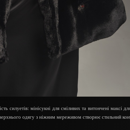
сть силуетів: мінісукні для сміливих та витончені максі для
 верхнього одягу з ніжним мереживом створює стильний кон