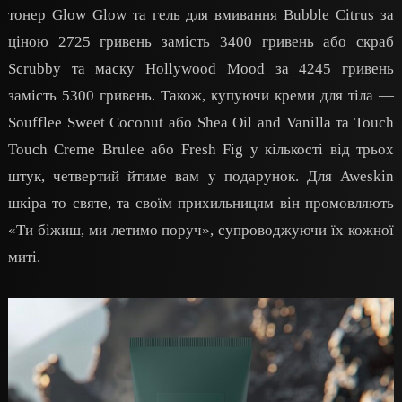
тонер Glow Glow та гель для вмивання Bubble Citrus за
ціною 2725 гривень замість 3400 гривень або скраб
Scrubby та маску Hollywood Mood за 4245 гривень
замість 5300 гривень. Також, купуючи креми для тіла —
Soufflee Sweet Coconut або Shea Oil and Vanilla та Touch
Touch Creme Brulee або Fresh Fig у кількості від трьох
штук, четвертий йтиме вам у подарунок. Для Aweskin
шкіра то святе, та своїм прихильницям він промовляють
«Ти біжиш, ми летимо поруч», супроводжуючи їх кожної
миті.