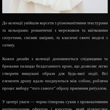
До колекції увійшли корсети з різноманітними текстурами
та кольорами: романтичні з мереживом та квітковими
силуетами, сміливі шкіряні, та класичні сяючі моделі з
сатину.
Кожен дизайн з колекції доповнюється спідницями та
брюками палаццо бездоганного крою, що дозволяє легко
створити вишукані образи для будь-якої події. Всі
елементи дропу вдало поєднуються між собою, роблячи
процес вибору “того самого” образу приємним ритуалом.
У центрі уваги — чорна гіпюрова сукня з провокативним
напівпрозорим ефектом і корсетом, який підкреслює