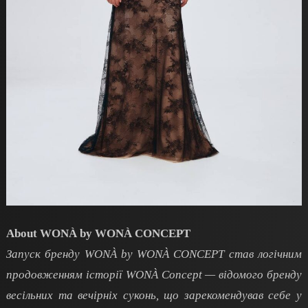
About WONÀ by WONÀ CONCEPT
Запуск бренду WONÀ by WONÀ CONCEPT став логічним
продовженням історії WONÀ Concept — відомого бренду
весільних та вечірніх суконь, що зарекомендував себе у