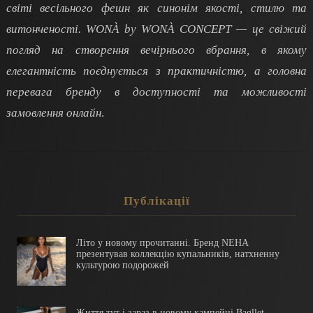
світі весільного фешн як синонім якості, стилю та
витонченості. WONÀ by WONÀ CONCEPT — це свіжий
погляд на створення вечірнього вбрання, в якому
елегантність поєднується з практичністю, а головна
перевага бренду в доступності та можливості
замовлення онлайн
.
Публікації
Літо у новому прочитанні. Бренд NEHA
презентував коллекцію купальників, натхненну
культурою подорожей
Життя тут і зараз в новому кампейні Bagllet