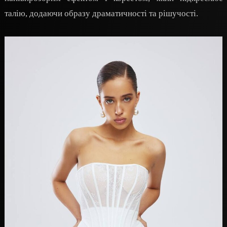
талію, додаючи образу драматичності та рішучості.