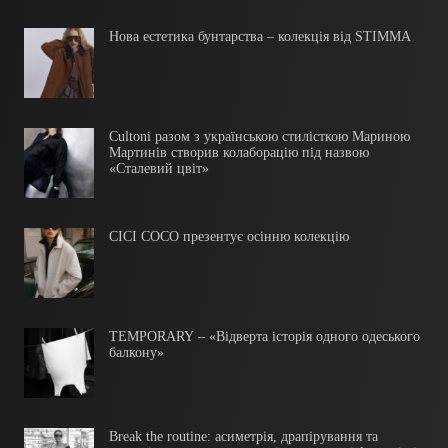
Нова естетика бунтарства – колекція від STIMMA
Cultoni разом з українською стилісткою Мариною
Мартинів створив колаборацію під назвою
«Сталевий цвіт»
CICI COCO презентує осінню колекцію
TEMPORARY – «Відверта історія одного одеського
балкону»
Break the routine: асиметрія, драпірування та