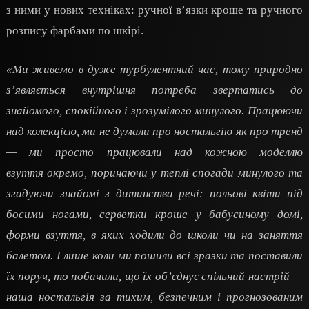
з ними у нових техніках: ручної в’язки кроше та ручного
розпису фарбами по шкірі.
«Ми живемо в дуже турбулентний час, тому природно
з’являється внутрішня потреба звертатись до
знайомого, спокійного і зрозумілого минулого. Працюючи
над колекцією, ми не думали про ностальгію як про тренд
— ми просто працювали над кожною моделлю
взуття окремо, поринаючи у теплі спогади минулого та
згадуючи знайомі з дитинства речі: польові квіти під
босими ногами, серветки кроше у бабусиному домі,
форми взуття, в яких ходили до школи чи на заняття
балетом. І лише коли ми пошили всі зразки та поставили
їх поруч, то побачили, що їх об’єднує спільний настрій —
наша ностальгія за тихим, безпечним і прогнозованим