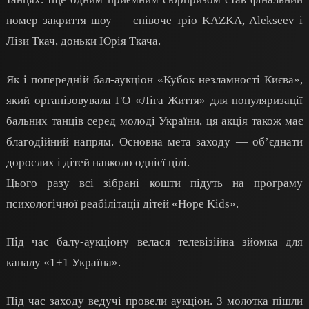
номер закриття шоу — співоче тріо KAZKA, Alekseev і
Лізи Ткач, доньки Юрія Ткача.
Як і попередній бал-аукціон «Кубок незламності Києва»,
який організовувала ГО «Ліга Життя» для популяризації
бальних танців серед молоді України, ця акція також має
благодійний напрям. Основна мета заходу — об’єднати
дорослих і дітей навколо однієї цілі.
Цього разу всі зібрані кошти підуть на програму
психологічної реабілітації дітей «Hope Kids».
Під час балу-аукціону велася телевізійна зйомка для
каналу «1+1 Україна».
Під час заходу ведучі провели аукціон. З молотка пішли