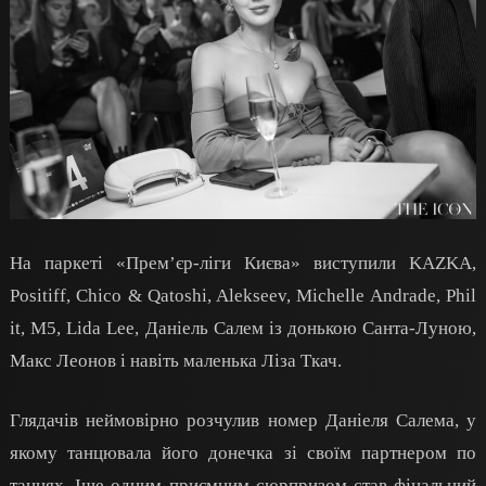
На паркеті «Прем’єр-ліги Києва» виступили KAZKA,
Positiff, Chico & Qatoshi, Alekseev, Michelle Andrade, Phil
it, M5, Lida Lee, Даніель Салем із донькою Санта-Луною,
Макс Леонов і навіть маленька Ліза Ткач.
Глядачів неймовірно розчулив номер Даніеля Салема, у
якому танцювала його донечка зі своїм партнером по
танцях. Іще одним приємним сюрпризом став фінальний