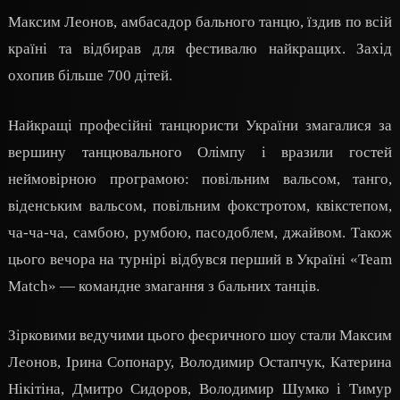
Максим Леонов, амбасадор бального танцю, їздив по всій
країні та відбирав для фестивалю найкращих. Захід
охопив більше 700 дітей.
Найкращі професійні танцюристи України змагалися за
вершину танцювального Олімпу і вразили гостей
неймовірною програмою: повільним вальсом, танго,
віденським вальсом, повільним фокстротом, квікстепом,
ча-ча-ча, самбою, румбою, пасодоблем, джайвом. Також
цього вечора на турнірі відбувся перший в Україні «Team
Match» — командне змагання з бальних танців.
Зірковими ведучими цього феєричного шоу стали Максим
Леонов, Ірина Сопонару, Володимир Остапчук, Катерина
Нікітіна, Дмитро Сидоров, Володимир Шумко і Тимур