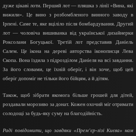
дуже цікаві лоти. Перший лот — пляшка з лінії «Вина, які
вижили». Це вино з розбомбленого винного заводу в
Ірпені. Саме те, яке вціліло після бомбардування. Другий
лот — чоловіча вишиванка від української дизайнерки
Роксолани Богуцької. Третій лот представив Даніель
Салем. Це ікона на дереві авторства іконописця Лева
Скопа. Вона їздила з підрозділом Даніеля на всі завдання.
За його словами, це їхній оберіг, і він хоче, щоб цей
оберіг допоміг не тільки його бійцям, а й дітям.
Також, щоб зібрати якомога більше грошей для дітей,
роздавали морозиво за донат. Кожен охочий міг отримати
солодощі за будь-яку суму на благодійність.
Раді повідомити, що завдяки «Прем’єр-лізі Києва» нам