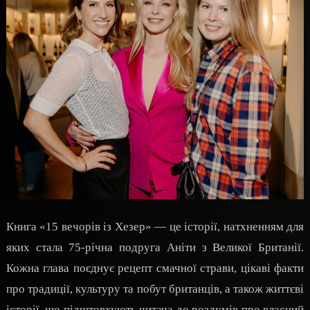
Книга «15 вечорів із Хезер» — це історії, натхненням для
яких стала 75-річна подруга Аніти з Великої Британії.
Кожна глава поєднує рецепт смачної страви, цікаві факти
про традиції, культуру та побут британців, а також життєві
історії, що підштовхують читача до роздумів про власний