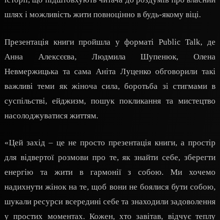
шлях і можливість жити повноцінно в будь-якому віці.
Презентація книги пройшла у форматі Public Talk, де
Анна Алексєєва, Людмила Шупенюк, Олена
Невмержицька та сама Аніта Луценко обговорили такі
важливі теми як жіноча сила, боротьба зі стигмами в
суспільстві, ейджизм, пошук покликання та мистецтво
насолоджуватися життям.
«Цей захід – це не просто презентація книги, а простір
для відвертої розмови про те, як знайти себе, зберегти
енергію та жити в гармонії з собою. Ми хочемо
надихнути жінок на те, щоб вони не боялися бути собою,
шукали ресурси всередині себе та знаходили задоволення
у простих моментах. Кожен, хто завітав, відчує теплу