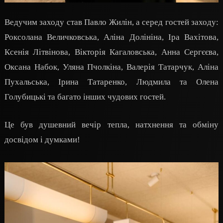
Ведучим заходу став Павло Жилін, а серед гостей заходу:
Роксолана Величковська, Аліна Долініна, Іра Вахітова,
Ксенія Літвінова, Вікторія Кагаловська, Анна Сергєєва,
Оксана Набок, Уляна Пчолкіна, Валерія Татарчук, Аліна
Пухальська, Ірина Татаренко, Людмила та Олена
Голубицькі та багато інших чудових гостей.
Це був душевний вечір тепла, натхнення та обміну
досвідом і думками!