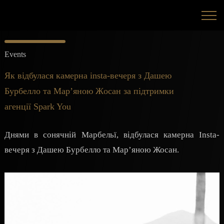
Events
Як відбулася камерна іnsta-вечеря з Дашею
Бурбелло та Мар’яною Жoсан за підтримки
агенції Spark You
Днями в сонячній Марбельї, відбулася камерна Insta-
вечеря з Дашею Бурбелло та Мар’яною Жосан.