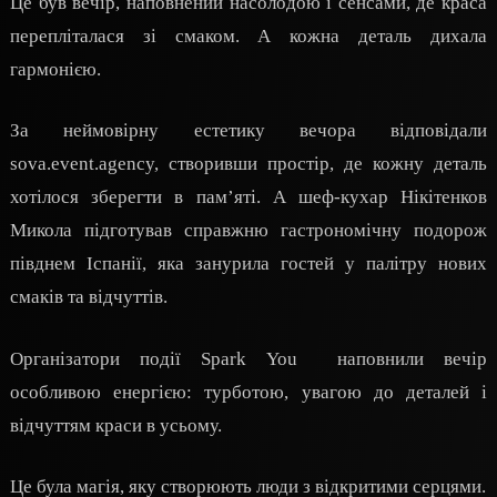
Це був вечір, наповнений насолодою і сенсами, де краса
перепліталася зі смаком. А кожна деталь дихала
гармонією.
За неймовірну естетику вечора відповідали
sova.event.agency, створивши простір, де кожну деталь
хотілося зберегти в пам’яті. А шеф-кухар Нікітенков
Микола підготував справжню гастрономічну подорож
півднем Іспанії, яка занурила гостей у палітру нових
смаків та відчуттів.
Організатори події Spark You
наповнили вечір
особливою енергією: турботою, увагою до деталей і
відчуттям краси в усьому.
Це була магія, яку створюють люди з відкритими серцями.