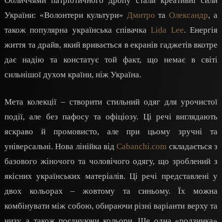
Обличчями патріотичного дропу стали креативні сили
України: «Волонтери культури»
Дмитро
та
Олександр
, а
також популярна українська співачка
Lida Lee
. Енергія
життя та драйв, який вривається в екранів гаджетів вкотре
дає надію та констатує той факт, що немає в світі
сильнішої духом країни, ніж Україна.
Мета колекції – створити стильний одяг для урочистої
події, але без пафосу та офіціозу. Ці речі виглядають
яскраво й промовисто, але при цьому зручні та
універсальні. Нова лінійка від
Cabanchi.com
складається з
базового жіночого та чоловічого одягу, що зроблений з
якісних українських матеріалів. Ці речі представлені у
двох кольорах – жовтому та синьому. Їх можна
комбінувати між собою, обираючи різні варіанти верху та
низу, а також поєднуючи кольори. Ще одна «родзинка»