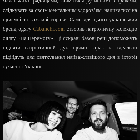
маленькими радощами, займатися рутинними справами,
слідкувати за своїм ментальним здоров’ям, надихатися на
приємні та важливі справи. Саме для цього український
бренд одягу
Cabanchi.com
створив патріотичну колекцію
одягу «На Перемогу». Ці яскраві базові речі допоможуть
підняти патріотичний дух прямо зараз та ідеально
підійдуть для святкування найважливішого дня в історії
сучасної України.