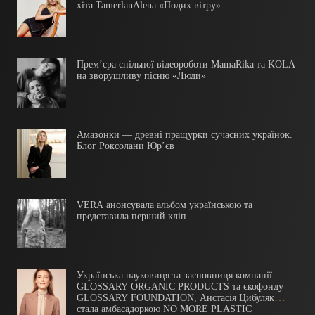
хіта TamerlanAlena «Подих вітру»
Прем’єра спільної відеороботи MamaRika та KOLA
на зворушливу пісню «Люди»
Амазонки — древні пращурки сучасних українок.
Блог Роксолани Юр’єв
VERA анонсувала альбом українською та
представила перший кліп
Українська науковиця та засновниця компанії
GLOSSARY ORGANIC PRODUCTS та єкофонду
GLOSSARY FOUNDATION, Анстасія Цибуляк
стала амбасадоркою NO MORE PLASTIC