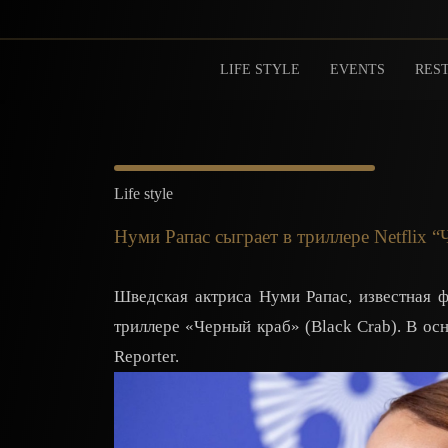
LIFE STYLE
EVENTS
REST
Life style
Нуми Рапас сыграет в триллере Netflix 
Шведская актриса Нуми Рапас, известная ф
триллере «Черный краб» (Black Crab). В о
Reporter.