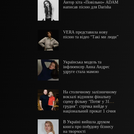
Автор хіта «Повільно» ADAM
написав пісню для Darisha
VERA представила нову
пісню та відео “Такі ми люди”
Українська модель та
інфлюенсер Анна Андрес
удруге стала мамою
На столичному залізничному
вокзалі відзняли фінальну
сцену фільму “Потяг у 31
грудня”: стрічка вийде у
національний прокат 1 січня
2025 року
В Україні вийшла друком
книга про побудову бізнесу
на творчості