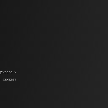
привело к
е сюжета