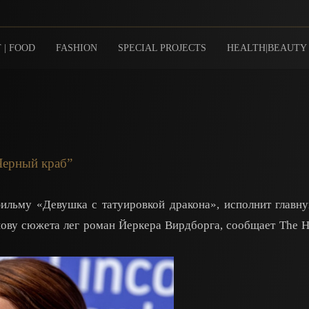
 | FOOD
FASHION
SPECIAL PROJECTS
HEALTH|BEAUTY
“Черный краб”
ильму «Девушка с татуировкой дракона», исполнит главн
снову сюжета лег роман Йеркера Вирдборга, сообщает The 