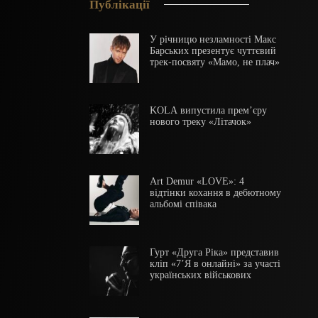
Публікації
У річницю незламності Макс
Барських презентує чуттєвий
трек-посвяту «Мамо, не плач»
KOLA випустила прем’єру
нового треку «Літачок»
Art Demur «LOVE»: 4
відтінки кохання в дебютному
альбомі співака
Гурт «Друга Ріка» представив
кліп «7’Я в онлайні» за участі
українських військових