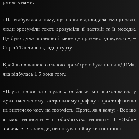
разом з нами.
«Це відбувалося тому, що пісня відповідала емоції зали,
люди зрозуміли текст, зрозуміли її настрій та її меседж.
Це було дуже приємно і мене це приємно здивувало.», –
Сергій Танчинець, лідер гурту.
Крайньою нашою сольною прем’єрою була пісня «ДИМ»,
яка відбулась 1.5 роки тому.
«Пауза трохи затягнулась, оскільки ми знаходимось у
дуже насиченому гастрольному графіку і просто фізично
не вистачало часу на творчість. Проте, як я кажу: «Все що
я маю написати – я обов’язково напишу». І «Якби»
з’явилася, як завжди, неочікувано й дуже спонтанно.