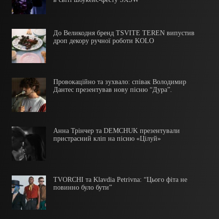
До Великодня бренд TSVITE TEREN випустив
дроп декору ручної роботи KOLO
Провокаційно та зухвало: співак Володимир
Дантес презентував нову пісню “Дура”.
Анна Трінчер та DEMCHUK презентували
пристрасний кліп на пісню «Цілуй»
TVORCHI та Klavdia Petrivna: “Цього фіта не
повинно було бути”