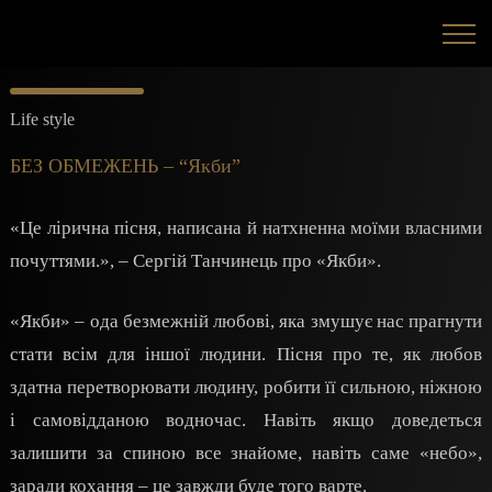
Life style
БЕЗ ОБМЕЖЕНЬ – “Якби”
«Це лірична пісня, написана й натхненна моїми власними
почуттями.», – Сергій Танчинець про «Якби».
«Якби» – ода безмежній любові, яка змушує нас прагнути
стати всім для іншої людини. Пісня про те, як любов
здатна перетворювати людину, робити її сильною, ніжною
і самовідданою водночас. Навіть якщо доведеться
залишити за спиною все знайоме, навіть саме «небо»,
заради кохання – це завжди буде того варте.