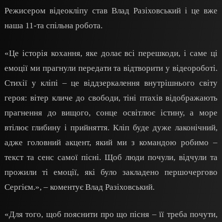
Режисером відеокліпу став Влад Разіховський і це вже
наша 11-та спільна робота.
«Це історія кохання, яке долає всі перешкоди, і саме ці
емоції ми прагнули передати та відтворити у відеороботі.
Стихії у кліпі – це віддзеркалення внутрішнього світу
героя: вітер кличе до свободи, тіні птахів відображають
прагнення до вищого, сонце освітлює істину, а море
втілює глибину і прийняття. Кліп буде дуже лаконічний,
адже головний акцент, який ми з командою робимо –
текст та сенс самої пісні. Щоб люди почули, відчули та
прожили ті емоції, які було закладено першочергово
Сергієм.», – коментує Влад Разіховський.
«Для того, щоб пояснити про що пісня – її треба почути,