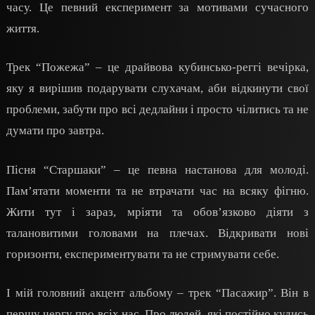
часу. Це певний експеримент за мотивами сучасного
життя.
Трек “Пожежа” – це драйвова кубинсько-реггі вечірка,
яку я вирішив подарувати слухачам, аби відкинути свої
проблеми, забути про всі дедлайни і просто чілитись та не
думати про завтра.
Пісня “Старшаки” – це певна настанова для молоді.
Пам’ятати моменти та не втрачати час на всяку фігню.
Жити тут і зараз, мріяти та обов’язково діяти з
талановитими головами на плечах. Відкривати нові
горизонти, експериментувати та не стримувати себе.
І мій головний акцент альбому – трек “Пасажир”. Він в
першу чергу про всіх нас. Про людей, які постійно кудись