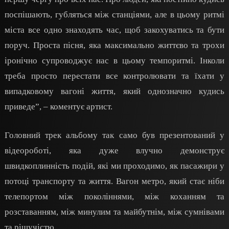
поспішають, губляться між станціями, але в цьому ритмі
міста все одно знаходять час, щоб закохуватись та бути
поруч. Проста пісня, яка максимально життєво та трохи
іронічно супроводжує нас в цьому темпоритмі. Інколи
треба просто перестати все контролювати та їхати у
випадковому вагоні життя, який однозначно кудись
приведе”, – коментує артист.
Головний трек альбому так само був презентований у
відеороботі, яка дуже влучно демонструє
швидкоплинність подій, які ми проходимо, як пасажири у
потоці транспорту та життя. Вагон метро, який стає ніби
телепортом між поколіннями, між коханням та
розставанням, між минулим та майбутнім, між сумнівами
та рішучістю.