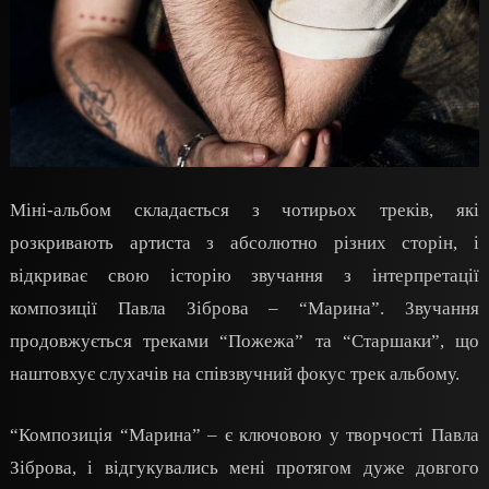
Міні-альбом складається з чотирьох треків, які
розкривають артиста з абсолютно різних сторін, і
відкриває свою історію звучання з інтерпретації
композиції Павла Зіброва – “Марина”. Звучання
продовжується треками “Пожежа” та “Старшаки”, що
наштовхує слухачів на співзвучний фокус трек альбому.
“Композиція “Марина” – є ключовою у творчості Павла
Зіброва, і відгукувались мені протягом дуже довгого