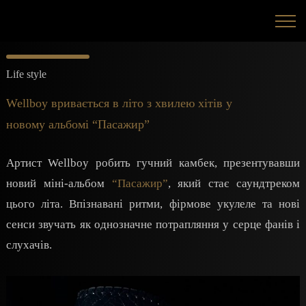
Life style
Wellboy вривається в літо з хвилею хітів у
новому альбомі “Пасажир”
Артист Wellboy робить гучний камбек, презентувавши
новий міні-альбом
“Пасажир”
, який стає саундтреком
цього літа. Впізнавані ритми, фірмове укулеле та нові
сенси звучать як однозначне потрапляння у серце фанів і
слухачів.