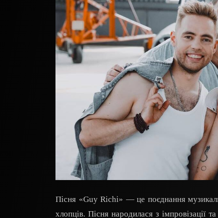
Пісня «Guy Richi» — це поєднання музикально
хлопців. Пісня народилася з імпровізаці