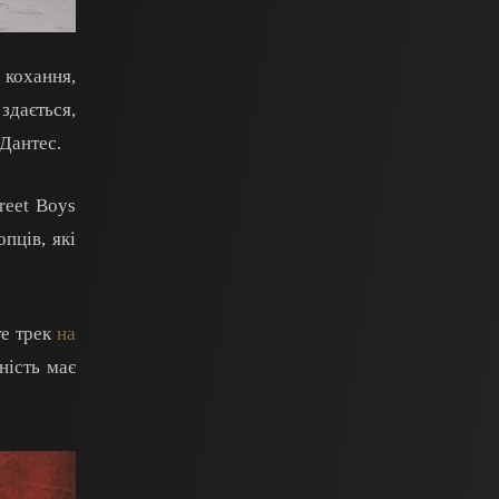
 кохання,
здається,
Дантес.
reet Boys
пців, які
те трек
на
ність має