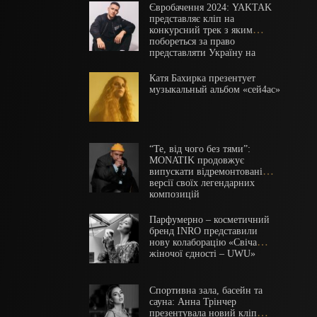
Євробачення 2024: YAKTAK
представляє кліп на
конкурсний трек з яким
побореться за право
представляти Україну на
конкурсі
Катя Бахирка презентует
музыкальный альбом «сей4ас»
“Те, від чого без тями”:
MONATIK продовжує
випускати відремонтовані
версії своїх легендарних
композицій
Парфумерно – косметичний
бренд INRO представили
нову колаборацію «Свіча
жіночої єдності – UWU»
Спортивна зала, басейн та
сауна: Анна Трінчер
презентувала новий кліп