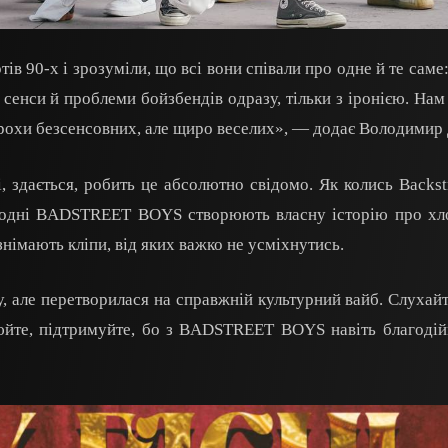
в 90-х і зрозуміли, що всі вони співали про одне й те саме:
 сенси й проблеми бойзбендів одразу, тільки з іронією. Нам 
трохи безсенсовних, але щиро веселих», — додає Володимир 
, здається, робить це абсолютно свідомо. Як колись Backst
огодні BADSTREET BOYS створюють власну історію про хло
німають кліпи, від яких важко не усміхнутись.
, але перетворилася на справжній культурний вайб. Слухай
йте, підтримуйте, бо з BADSTREET BOYS навіть благодій