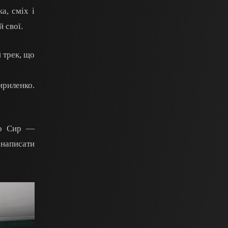
а, сміх і
 свої.
й трек, що
ириленко.
бо Сир —
 написати