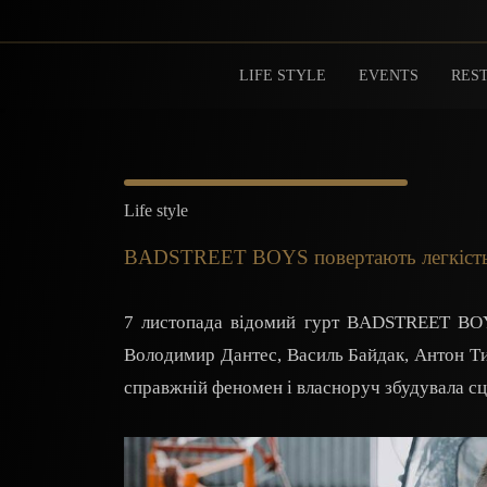
LIFE STYLE
EVENTS
REST
Life style
BADSTREET BOYS повертають легкість і
7 листопада відомий гурт BADSTREET BOYS
Володимир Дантес, Василь Байдак, Антон Ти
справжній феномен і власноруч збудувала сц