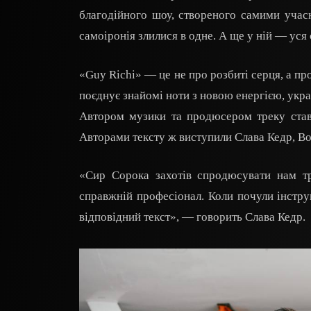
благодійного шоу, створеного самими учас
самоіронія злилися в одне. А ще у ній — уся 
«Guy Richi» — це не про розбиті серця, а про
поєднує знайомі ноти з новою енергією, у
Автором музики та продюсером треку став
Авторами тексту ж виступили Слава Кедр, В
«Сир Сорока захотів спродюсувати нам тр
справжній професіонал. Коли почули інстру
відповідний текст», — говорить Слава Кедр.