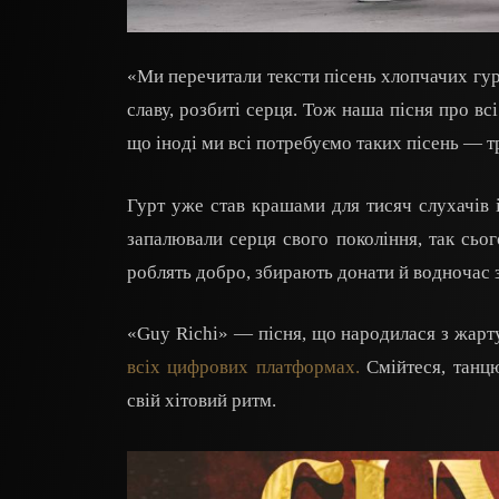
«Ми перечитали тексти пісень хлопчачих гурті
славу, розбиті серця. Тож наша пісня про всі
що іноді ми всі потребуємо таких пісень — 
Гурт уже став крашами для тисяч слухачів і
запалювали серця свого покоління, так сь
роблять добро, збирають донати й водночас з
«Guy Richi» — пісня, що народилася з жарту
всіх цифрових платформах.
Смійтеся, танцю
свій хітовий ритм.