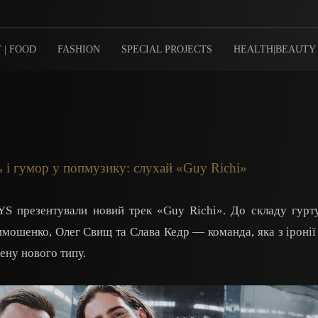
 | FOOD
FASHION
SPECIAL PROJECTS
HEALTH|BEAUTY
 гумор у попмузику: слухай «Guy Richi»
 презентували новий трек «Guy Richi». До складу гурту
мошенко, Олег Свищ та Слава Кедр — команда, яка з іронії
ену нового типу.