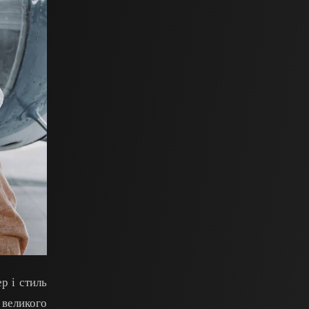
р і стиль
 великого