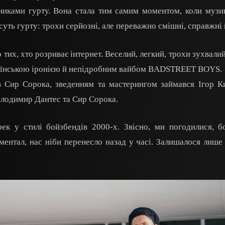
никами гурту. Вона стала тим самим моментом, коли музик
суть гурту: трохи серйозні, але переважно смішні, справжні й
 тих, хто розриває інтернет. Веселий, легкий, трохи зухвали
країнською іронією й непідробним вайбом BADSTREET BOYS.
 Сир Сорока, зведенням та мастерингом займався Ігор К
олодимир Дантес та Сир Сорока.
ек у стилі бойзбендів 2000-х. Звісно, ми погодилися, 
ментал, нас ніби перенесло назад у часі. Залишалося лише