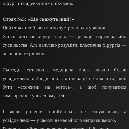
хірургії та адекватних очікувань.
Страх №5: «Що скажуть інші?»
Цей страх особливо часто зустрічається у жінок.
Хтось боїться осуду, хтось — реакції партнера або
суспільства. Але важливо розуміти: пластична хірургія —
це особисте рішення.
Сьогодні естетична медицина стала значно більш
усвідомленою. Люди роблять операції не для того, щоб
бути «схожими на когось», а щоб почуватися
комфортніше у власному тілі.
І якщо рішення приймається не імпульсивно, а
усвідомлено — у цьому немає нічого неправильного.
Головне — обирати не лише результат, а й безпеку