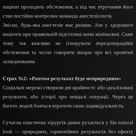
пацієнт проходить обстеження, а під час втручання його
стан постійно контролює команда анестезіологів.
Звісно, будь-яка анестезія має ризики. Але у здорового
пацієнта при правильній підготовці вони мінімальні. Саме
тому так важливо не ігнорувати передопераційні
обстеження та чесно говорити лікарю про всі хронічні
захворювання.
Страх №2: «Раптом результат буде неприродним»
Соціальні мережі створили дві крайності: або ідеалізовані
результати, або історії про невдалі операції. Через це
багато людей бояться втратити свою індивідуальність.
Сучасна пластична хірургія давно рухається у бік natural
look — природних, гармонійних результатів без ефекту