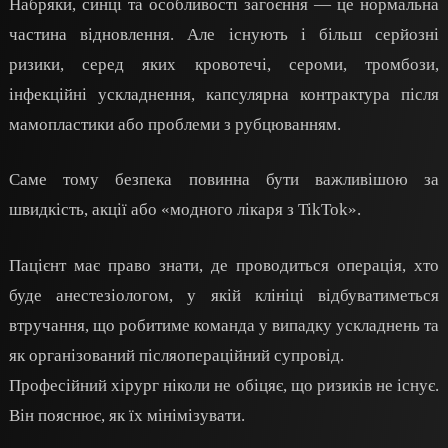
Набряки, синці та особливості загоєння — це нормальна
частина відновлення. Але існують і більш серйозні
ризики, серед яких кровотечі, сероми, тромбози,
інфекційні ускладнення, капсулярна контрактура після
мамопластики або проблеми з рубцюванням.
Саме тому безпека повинна бути важливішою за
швидкість, акції або «модного лікаря з TikTok».
Пацієнт має право знати, де проводиться операція, хто
буде анестезіологом, у якій клініці відбуватиметься
втручання, що робитиме команда у випадку ускладнень та
як організований післяопераційний супровід.
Професійний хірург ніколи не обіцяє, що ризиків не існує.
Він пояснює, як їх мінімізувати.