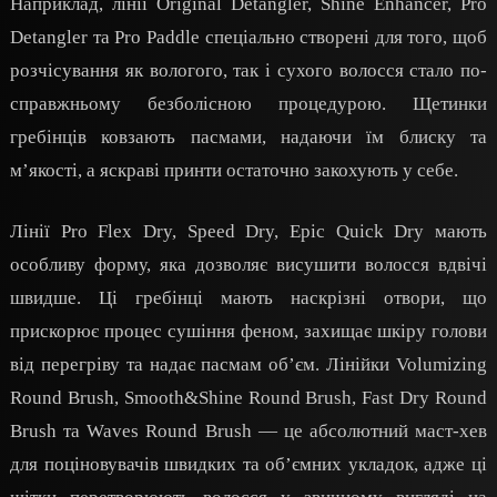
Наприклад, лінії Original Detangler, Shine Enhancer, Pro
Detangler та Pro Paddle спеціально створені для того, щоб
розчісування як вологого, так і сухого волосся стало по-
справжньому безболісною процедурою. Щетинки
гребінців ковзають пасмами, надаючи їм блиску та
мʼякості, а яскраві принти остаточно закохують у себе.
Лінії Pro Flex Dry, Speed Dry, Epic Quick Dry мають
особливу форму, яка дозволяє висушити волосся вдвічі
швидше. Ці гребінці мають наскрізні отвори, що
прискорює процес сушіння феном, захищає шкіру голови
від перегріву та надає пасмам об’єм. Лінійки Volumizing
Round Brush, Smooth&Shine Round Brush, Fast Dry Round
Brush та Waves Round Brush — це абсолютний маст-хев
для поціновувачів швидких та об’ємних укладок, адже ці