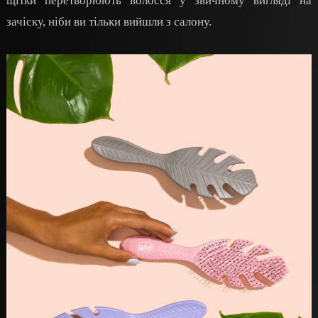
щітки перетворюють волосся у звичному вигляді на
зачіску, ніби ви тільки вийшли з салону.