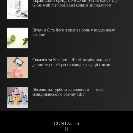
Український бренд UNICO випустив блиск Lip
Gloss with menthol з металевим аплікатором
Вітамін С та його важлива роль у щоденному
раціоні
Сквален та Колаген – б’юті-помічники, які
допоможуть зберегти вашу красу цієї зими
Абсолютна турбота за волоссям — місія
скандинавського бренду REF
CONTACTS