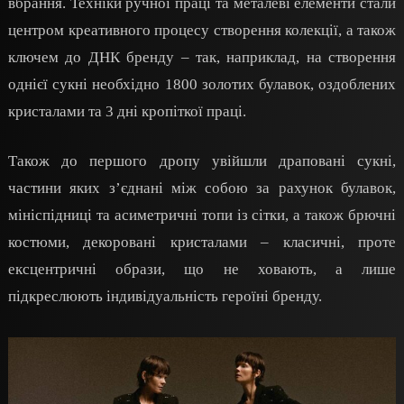
вбрання. Техніки ручної праці та металеві елементи стали
центром креативного процесу створення колекції, а також
ключем до ДНК бренду – так, наприклад, на створення
однієї сукні необхідно 1800 золотих булавок, оздоблених
кристалами та 3 дні кропіткої праці.
Також до першого дропу увійшли драповані сукні,
частини яких з’єднані між собою за рахунок булавок,
мініспідниці та асиметричні топи із сітки, а також брючні
костюми, декоровані кристалами – класичні, проте
ексцентричні образи, що не ховають, а лише
підкреслюють індивідуальність героїні бренду.