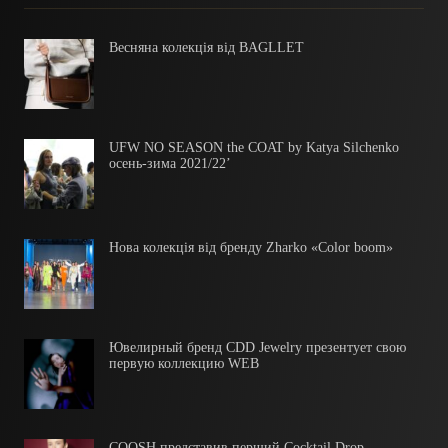
Весняна колекція від BAGLLET
UFW NO SEASON the COAT by Katya Silchenko
осень-зима 2021/22’
Нова колекція від бренду Zharko «Color boom»
Ювелирный бренд CDD Jewelry презентует свою
первую коллекцию WEB
COOSH представив перший Cocktail Drop