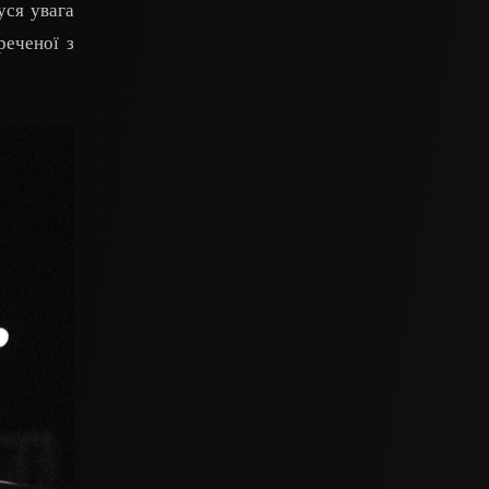
уся увага
реченої з