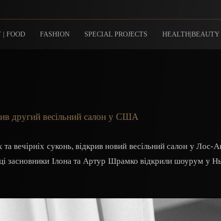
 | FOOD
FASHION
SPECIAL PROJECTS
HEALTH|BEAUTY
ив другий весільний салон у США
х та вечірніх суконь, відкрив новий весільний салон у Лос-А
оці засновники Ілона та Артур Шрамко відкрили шоурум у 