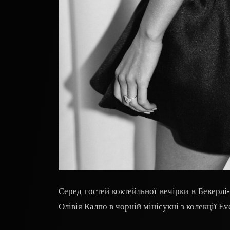
Серед гостей коктейльної вечірки в Беверлі
Олівія Калпо в чорній мінісукні з колекції E