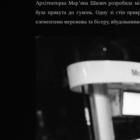
Архітекторка Мар’яна Шилич розробила мін
була прикута до суконь. Одну зі стін прик
елементами мережива та бісеру, вбудованими 