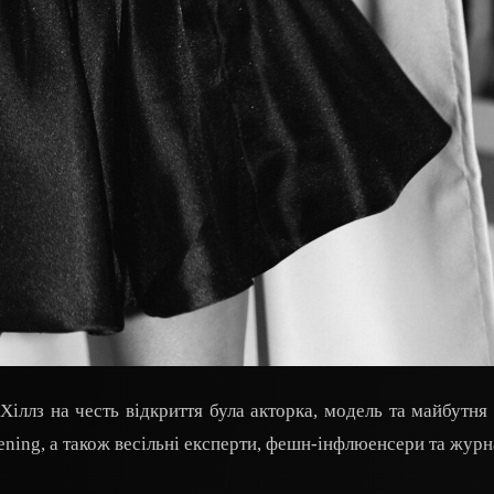
-Хіллз на честь відкриття була акторка, модель та майбутня
vening, а також весільні експерти, фешн-інфлюенсери та журн