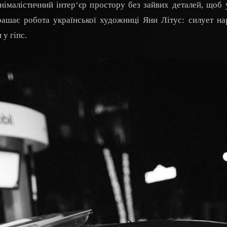
імалістичний інтер‘єр простору без зайвих деталей, щоб 
рашає робота української художниці Яни Літус: силует на
у гіпс.