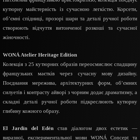
кутюрну майстерність із сучасною легкістю. Корсети,
об’ємні спідниці, прозорі шари та деталі ручної роботи
створюють відчуття витонченої розкоші та сучасної
жіночності.
WONÁ Atelier Heritage Edition
Колекція з 25 кутюрних образів переосмислює спадщину
французьких маєтків через сучасну мову дизайну.
Поєднання мережива, архітектурних форм, об’ємних
силуетів і контрасту айворі з чорним додає драматизму, а
складні деталі ручної роботи підкреслюють кутюрну
глибину кожного образу.
El Jardín del Edén
став діалогом двох естетик —
виразної, експериментальної мови WONÁ Concept та