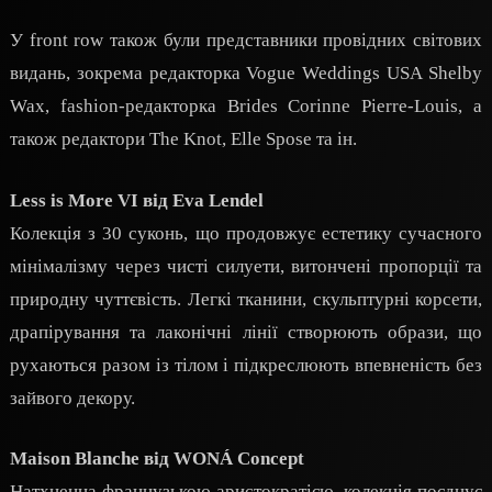
У front row також були представники провідних світових
видань, зокрема редакторка Vogue Weddings USA Shelby
Wax, fashion-редакторка Brides Corinne Pierre-Louis, а
також редактори The Knot, Elle Spose та ін.
Less is More VI від Eva Lendel
Колекція з 30 суконь, що продовжує естетику сучасного
мінімалізму через чисті силуети, витончені пропорції та
природну чуттєвість. Легкі тканини, скульптурні корсети,
драпірування та лаконічні лінії створюють образи, що
рухаються разом із тілом і підкреслюють впевненість без
зайвого декору.
Maison Blanche від WONÁ Concept
Натхненна французькою аристократією, колекція поєднує