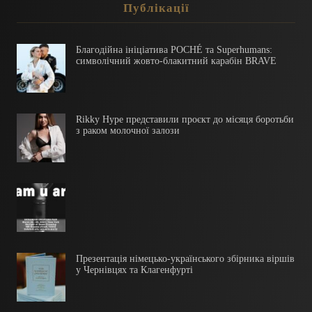
Публікації
Благодійна ініціатива POCHÉ та Superhumans:
символічний жовто-блакитний карабін BRAVE
Rikky Hype представили проєкт до місяця боротьби
з раком молочної залози
Презентація німецько-українського збірника віршів
у Чернівцях та Клагенфурті