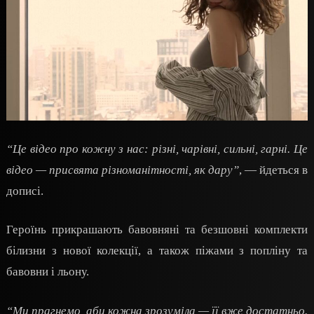
“Це відео про кожну з нас: різні, чарівні, сильні, гарні. Це
відео — присвята різноманітності, як дару”
, — йдеться в
дописі.
Героїнь прикрашають бавовняні та безшовні комплекти
білизни з нової колекції, а також піжами з попліну та
бавовни і льону.
“Ми прагнемо, аби кожна зрозуміла — її вже достатньо.