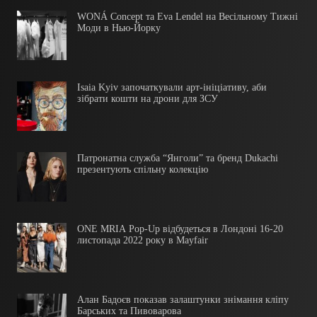
WONÁ Concept та Eva Lendel на Весільному Тижні
Моди в Нью-Йорку
Isaia Kyiv започаткували арт-ініціативу, аби
зібрати кошти на дрони для ЗСУ
Патронатна служба “Янголи” та бренд Dukachi
презентують спільну колекцію
ONE MRIA Pop-Up відбудеться в Лондоні 16-20
листопада 2022 року в Mayfair
Алан Бадоєв показав залаштунки знімання кліпу
Барських та Пивоварова