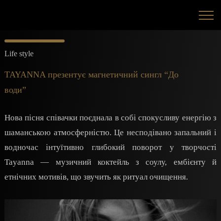
Life style
TAYANNA презентує магнетичний сингл “До
води”
Нова пісня співачки поєднала в собі спокусливу енергію з
шаманською атмосферністю. Це несподівано запальний і
водночас інтуїтивно глибокий поворот у творчості
Tayanna — музичний коктейль з соулу, ембієнту й
етнічних мотивів, що звучить як ритуал очищення.