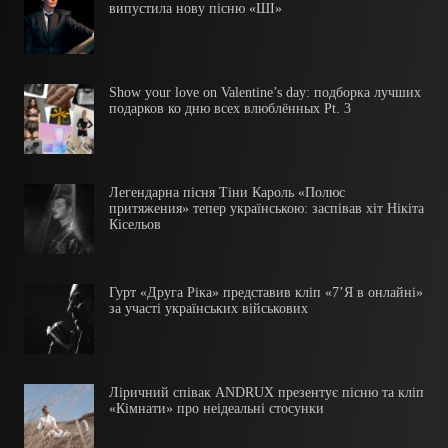
випустила нову пісню «ШІ»
Show your love on Valentine’s day: подборка лучших
подарков ко дню всех влюблённых Pt. 3
Легендарна пісня Тіни Кароль «Полюс
притяжения» тепер українською: заспівав хіт Нікіта
Кісельов
Гурт «Друга Ріка» представив кліп «7’Я в онлайні»
за участі українських військових
Ліричний співак ANDRUX презентує пісню та кліп
«Кімнати» про неідеальні стосунки