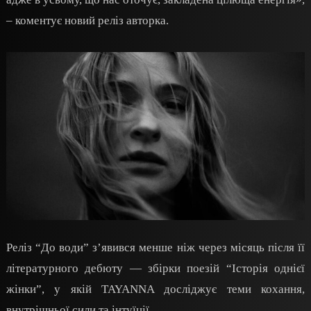
– коментує новий реліз авторка.
Реліз “До води” з’явився менше ніж через місяць після її
літературного дебюту — збірки поезій “Історія однієї
жінки”, у якій TAYANNA досліджує теми кохання,
внутрішньої сили та інтуїції.