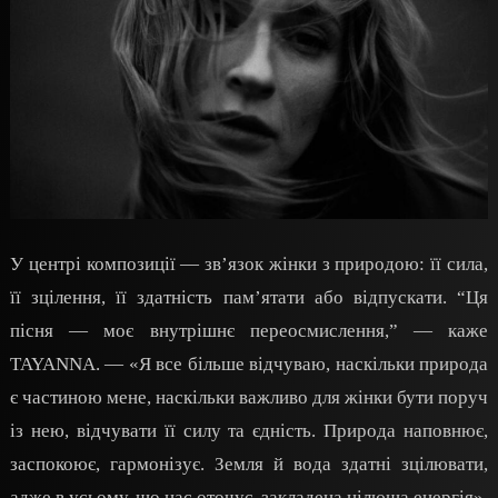
У центрі композиції — зв’язок жінки з природою: її сила,
її зцілення, її здатність пам’ятати або відпускати. “Ця
пісня — моє внутрішнє переосмислення,” — каже
TAYANNA. — «Я все більше відчуваю, наскільки природа
є частиною мене, наскільки важливо для жінки бути поруч
із нею, відчувати її силу та єдність. Природа наповнює,
заспокоює, гармонізує. Земля й вода здатні зцілювати,
адже в усьому, що нас оточує, закладена цілюща енергія»,