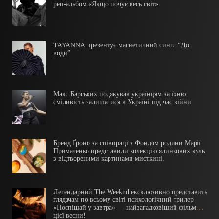
реп-альбом «Якщо почує весь світ»
TAYANNA презентує магнетичний сингл “До
води”
Макс Барських подякував українцям за їхню
сміливість залишатися в Україні під час війни
Бренд Ґроно за співпраці з Фондом родини Марії
Примаченко представили колекцію ялинкових куль
з відтвореними картинами мисткині.
Легендарний The Weeknd ексклюзивно представить
глядачам по всьому світі психологічний трилер
«Поспішай у завтра» — найзагадковіший фільм
цієї весни!