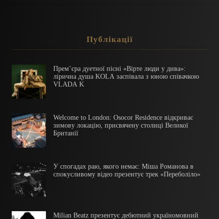
Публікації
Прем’єра дуетної пісні «Вірте люди у дива»:
лірична душа KOLA заспівала з юною співачкою
VLADA K
Welcome to London: Osocor Residence відкриває
зимову локацію, присвячену столиці Великої
Британії
У спогадах раю, якого немає: Міша Романова в
спокусливому відео презентує трек «Переболіло»
Milian Beatz презентує дебютний україномовний