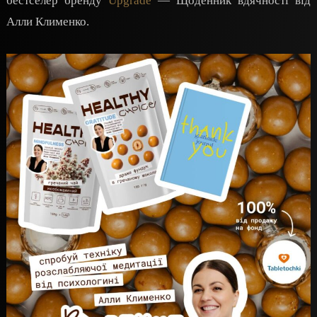
бестселер бренду
Upgrade
— Щоденник вдячності від
Алли Клименко.