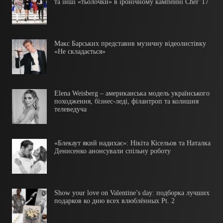
та інші «тьолочки» в іронічному кампейні Cher’17
Макс Барських представив музичну відеолистівку
«Не складається»
Elena Weisberg – американська модель українського
походження, бізнес-леді, філантроп та колишня
телеведуча
«Блекаут який надихає»: Нікіта Кісельов та Наталка
Денисенко анонсували спільну роботу
Show your love on Valentine’s day: подборка лучших
подарков ко дню всех влюблённых Pt. 2