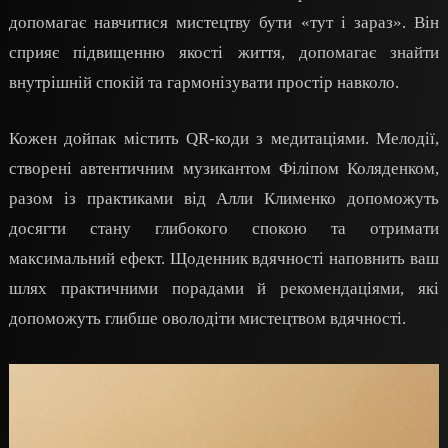
допомагає навчитися мистецтву бути «тут і зараз». Він
сприяє підвищенню якості життя, допомагає знайти
внутрішній спокій та гармонізувати простір навколо.
Кожен дойпак містить QR-коди з медитаціями. Мелодії,
створені автентичним музикантом Філіпом Коляденком,
разом із практиками від Алли Клименко допоможуть
досягти стану глибокого спокою та отримати
максимальний ефект. Щоденник вдячності наповнить ваш
шлях практичними порадами й рекомендаціями, які
допоможуть глибше оволодіти мистецтвом вдячності.